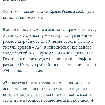
ПРИСОЕДИНЯЙТЕСЬ!
ПОБЕДИТЕЛЕЙ НЕ СУДЯТ?
Об этом в комментарии
Крым.Реалии
сообщила
КРЫМ.НЕПОКОРЕННЫЙ
юрист Лиля Гемеджи.
ELIFBE
Вместе с тем, двум крымским татарам – Ильнуру
УКРАИНСКАЯ ПРОБЛЕМА КРЫМА
Асанову и Сулейману Аметову – суд уменьшил
Все сайты RFE/RL
размер штрафа с 15 до 10 тысяч рублей (около 4
тысячи гривен –
КР
). В отношении еще одного
свидетеля обысков Рудема Ниджиева решение
Бахчисарайского суда о назначении штрафа в
размере 10 тысяч рублей (около 4 тысячи гривен –
КР
) – осталось в силе.
«В ходе судебного заседания мы просмотрели
оперативное видео сотрудников полиции на
котором видно, что собравшиеся просто молча
стоят и не нарушают общественный порядок. Я