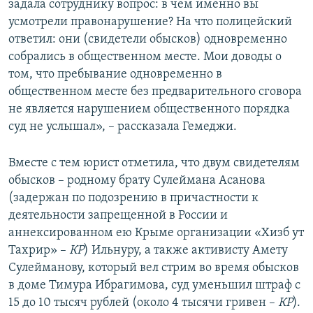
задала сотруднику вопрос: в чем именно вы
усмотрели правонарушение? На что полицейский
ответил: они (свидетели обысков) одновременно
собрались в общественном месте. Мои доводы о
том, что пребывание одновременно в
общественном месте без предварительного сговора
не является нарушением общественного порядка
суд не услышал», – рассказала Гемеджи.
Вместе с тем юрист отметила, что двум свидетелям
обысков – родному брату Сулеймана Асанова
(задержан по подозрению в причастности к
деятельности запрещенной в России и
аннексированном ею Крыме организации «Хизб ут
Тахрир» –
КР
) Ильнуру, а также активисту Амету
Сулейманову, который вел стрим во время обысков
в доме Тимура Ибрагимова, суд уменьшил штраф с
15 до 10 тысяч рублей (около 4 тысячи гривен –
КР
).