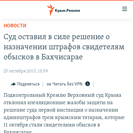
Доступность
ссылки
Вернуться
НОВОСТИ
к
НОВОСТИ
Суд оставил в силе решение о
основному
СПЕЦПРОЕКТЫ
содержанию
назначении штрафов свидетелям
ВОДА
Вернутся
ГРУЗ 200
обысков в Бахчисарае
к
ИСТОРИЯ
КАРТА ВОЕННЫХ ОБЪЕКТОВ КРЫМА
главной
27 октября 2017, 13:59
ЕЩЕ
11 ЛЕТ ОККУПАЦИИ КРЫМА. 11 ИСТОРИЙ СОПРОТИВЛЕНИЯ
навигации
Вернутся
Поделиться
Читать без VPN
РАДІО СВОБОДА
ИНТЕРАКТИВ
к
Подконтрольный Кремлю Верховный суд Крыма
КАК ОБОЙТИ БЛОКИРОВКУ
ИНФОГРАФИКА
поиску
отклонил апелляционные жалобы защиты на
ТЕЛЕПРОЕКТ КРЫМ.РЕАЛИИ
решение суда первой инстанции о назначении
Українською
админштрафов трем крымским татарам, которые
СОВЕТЫ ПРАВОЗАЩИТНИКОВ
Qırımtatar
11 октября стали свидетелями обысков в
ПРОПАВШИЕ БЕЗ ВЕСТИ
Бахчисарае.