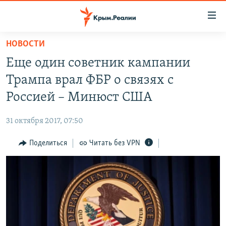
Доступность
ссылки
Вернуться
НОВОСТИ
к
НОВОСТИ
Еще один советник кампании
основному
СПЕЦПРОЕКТЫ
содержанию
Трампа врал ФБР о связях с
ВОДА
Вернутся
ГРУЗ 200
Россией – Минюст США
к
ИСТОРИЯ
КАРТА ВОЕННЫХ ОБЪЕКТОВ КРЫМА
главной
31 октября 2017, 07:50
ЕЩЕ
11 ЛЕТ ОККУПАЦИИ КРЫМА. 11 ИСТОРИЙ СОПРОТИВЛЕНИЯ
навигации
Вернутся
Поделиться
Читать без VPN
РАДІО СВОБОДА
ИНТЕРАКТИВ
к
КАК ОБОЙТИ БЛОКИРОВКУ
ИНФОГРАФИКА
поиску
ТЕЛЕПРОЕКТ КРЫМ.РЕАЛИИ
Українською
СОВЕТЫ ПРАВОЗАЩИТНИКОВ
Qırımtatar
ПРОПАВШИЕ БЕЗ ВЕСТИ