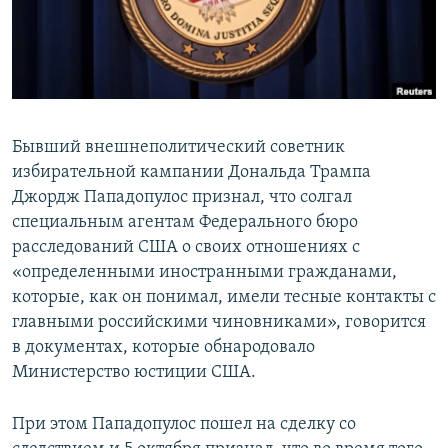
ПРИСОЕДИНЯЙТЕСЬ!
ПОБЕДИТЕЛЕЙ НЕ СУДЯТ?
КРЫМ.НЕПОКОРЕННЫЙ
ELIFBE
УКРАИНСКАЯ ПРОБЛЕМА КРЫМА
Бывший внешнеполитический советник
Все сайты RFE/RL
избирательной кампании Дональда Трампа
Джордж Пападопулос признал, что солгал
специальным агентам Федерального бюро
расследований США о своих отношениях с
«определенными иностранными гражданами,
которые, как он понимал, имели тесные контакты с
главными российскими чиновниками», говорится
в документах, которые обнародовало
Министерство юстиции США.
При этом Пападопулос пошел на сделку со