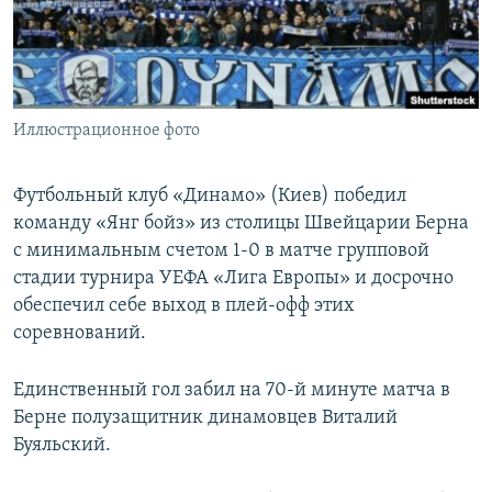
ПРИСОЕДИНЯЙТЕСЬ!
ПОБЕДИТЕЛЕЙ НЕ СУДЯТ?
КРЫМ.НЕПОКОРЕННЫЙ
ELIFBE
Иллюстрационное фото
УКРАИНСКАЯ ПРОБЛЕМА КРЫМА
Все сайты RFE/RL
Футбольный клуб «Динамо» (Киев) победил
команду «Янг бойз» из столицы Швейцарии Берна
с минимальным счетом 1-0 в матче групповой
стадии турнира УЕФА «Лига Европы» и досрочно
обеспечил себе выход в плей-офф этих
соревнований.
Единственный гол забил на 70-й минуте матча в
Берне полузащитник динамовцев Виталий
Буяльский.