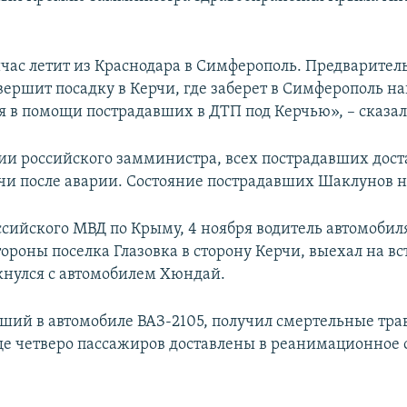
йчас летит из Краснодара в Симферополь. Предварите
овершит посадку в Керчи, где заберет в Симферополь н
в помощи пострадавших в ДТП под Керчью», –​ сказал
и российского замминистра, всех пострадавших дост
чи после аварии. Состояние пострадавших Шаклунов н
ссийского МВД по Крыму, 4 ноября водитель автомобиля
тороны поселка Глазовка в сторону Керчи, выехал на в
лкнулся с автомобилем Хюндай.
вший в автомобиле ВАЗ-2105, получил смертельные тра
ще четверо пассажиров доставлены в реанимационное 