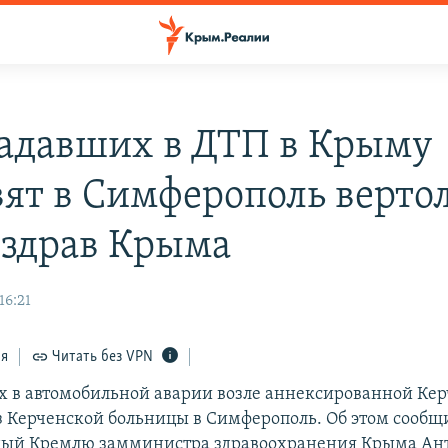
адавших в ДТП в Крыму
вят в Симферополь верто
здрав Крыма
16:21
ся
Читать без VPN
 в автомобильной аварии возле аннексированной Кер
з Керченской больницы в Симферополь. Об этом сообщ
ный Кремлю замминистра здравоохранения Крыма Ан