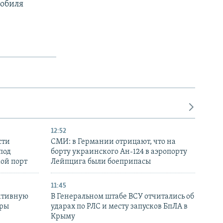
мобиля
12:52
сти
СМИ: в Германии отрицают, что на
под
борту украинского Ан-124 в аэропорту
кой порт
Лейпцига были боеприпасы
11:45
ктивную
В Генеральном штабе ВСУ отчитались об
уры
ударах по РЛС и месту запусков БпЛА в
в
Крыму