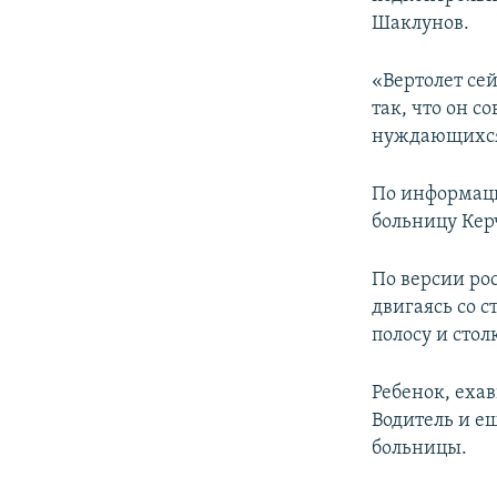
ПОБЕДИТЕЛЕЙ НЕ СУДЯТ?
Шаклунов.
КРЫМ.НЕПОКОРЕННЫЙ
«Вертолет се
ELIFBE
так, что он с
УКРАИНСКАЯ ПРОБЛЕМА КРЫМА
нуждающихся 
По информаци
больницу Кер
По версии ро
двигаясь со с
полосу и сто
Ребенок, еха
Водитель и е
больницы.