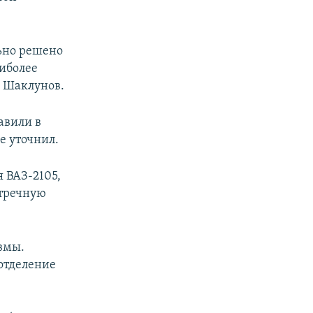
льно решено
аиболее
​ Шаклунов.
авили в
е уточнил.
 ВАЗ-2105,
стречную
вмы.
отделение