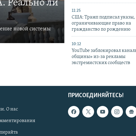
. Реально ли
11:25
США: Трамп подписал указы,
ограничивающие право на
ление новой системы
гражданство по рождению
10:12
YouTube заблокировал канал
общины» из-за рекламы
экстремистских сообществ
ПРИСОЕДИНЯЙТЕСЬ!
и. О нас
омментирования
опирайта