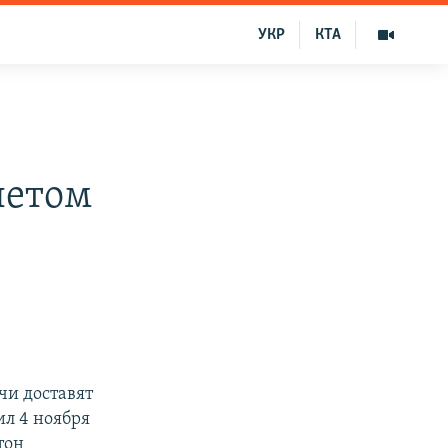
УКР
КТА
летом
чи доставят
ил 4 ноября
тон