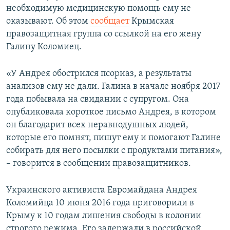
необходимую медицинскую помощь ему не
ПРИСОЕДИНЯЙТЕСЬ!
ПОБЕДИТЕЛЕЙ НЕ СУДЯТ?
оказывают. Об этом
сообщает
Крымская
КРЫМ.НЕПОКОРЕННЫЙ
правозащитная группа со ссылкой на его жену
Галину Коломиец.
ELIFBE
УКРАИНСКАЯ ПРОБЛЕМА КРЫМА
«У Андрея обострился псориаз, а результаты
Все сайты RFE/RL
анализов ему не дали. Галина в начале ноября 2017
года побывала на свидании с супругом. Она
опубликовала короткое письмо Андрея, в котором
он благодарит всех неравнодушных людей,
которые его помнят, пишут ему и помогают Галине
собирать для него посылки с продуктами питания»,
– говорится в сообщении правозащитников.
Украинского активиста Евромайдана Андрея
Коломийца 10 июня 2016 года приговорили в
Крыму к 10 годам лишения свободы в колонии
строгого режима. Его задержали в российской