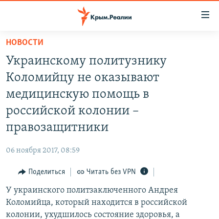
Доступность
ссылки
Вернуться
НОВОСТИ
к
НОВОСТИ
Украинскому политузнику
основному
СПЕЦПРОЕКТЫ
содержанию
Коломийцу не оказывают
ВОДА
Вернутся
ГРУЗ 200
медицинскую помощь в
к
ИСТОРИЯ
КАРТА ВОЕННЫХ ОБЪЕКТОВ КРЫМА
российской колонии –
главной
ЕЩЕ
11 ЛЕТ ОККУПАЦИИ КРЫМА. 11 ИСТОРИЙ СОПРОТИВЛЕНИЯ
навигации
правозащитники
Вернутся
РАДІО СВОБОДА
ИНТЕРАКТИВ
к
06 ноября 2017, 08:59
КАК ОБОЙТИ БЛОКИРОВКУ
ИНФОГРАФИКА
поиску
Поделиться
Читать без VPN
ТЕЛЕПРОЕКТ КРЫМ.РЕАЛИИ
Українською
У украинского политзаключенного Андрея
СОВЕТЫ ПРАВОЗАЩИТНИКОВ
Qırımtatar
Коломийца, который находится в российской
ПРОПАВШИЕ БЕЗ ВЕСТИ
колонии, ухудшилось состояние здоровья, а