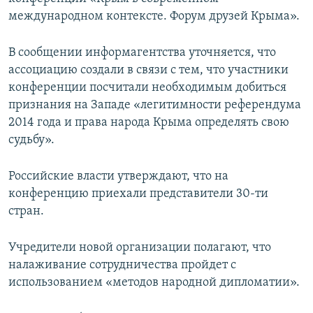
ПРИСОЕДИНЯЙТЕСЬ!
ПОБЕДИТЕЛЕЙ НЕ СУДЯТ?
международном контексте. Форум друзей Крыма».
КРЫМ.НЕПОКОРЕННЫЙ
В сообщении информагентства уточняется, что
ELIFBE
ассоциацию создали в связи с тем, что участники
конференции посчитали необходимым добиться
УКРАИНСКАЯ ПРОБЛЕМА КРЫМА
признания на Западе «легитимности референдума
Все сайты RFE/RL
2014 года и права народа Крыма определять свою
судьбу».
Российские власти утверждают, что на
конференцию приехали представители 30-ти
стран.
Учредители новой организации полагают, что
налаживание сотрудничества пройдет с
использованием «методов народной дипломатии».