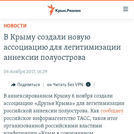
Доступность
ссылки
Вернуться
НОВОСТИ
к
НОВОСТИ
В Крыму создали новую
основному
СПЕЦПРОЕКТЫ
содержанию
ассоциацию для легитимизации
ВОДА
Вернутся
ГРУЗ 200
аннексии полуострова
к
ИСТОРИЯ
КАРТА ВОЕННЫХ ОБЪЕКТОВ КРЫМА
главной
06 ноября 2017, 16:39
ЕЩЕ
11 ЛЕТ ОККУПАЦИИ КРЫМА. 11 ИСТОРИЙ СОПРОТИВЛЕНИЯ
навигации
Вернутся
Поделиться
Читать без VPN
РАДІО СВОБОДА
ИНТЕРАКТИВ
к
В аннексированном Крыму 6 ноября создали
КАК ОБОЙТИ БЛОКИРОВКУ
ИНФОГРАФИКА
поиску
ассоциацию «Друзья Крыма» для легитимизации
ТЕЛЕПРОЕКТ КРЫМ.РЕАЛИИ
российской аннексии полуострова. Как
сообщает
Українською
российское информагентство ТАСС, таков итог
СОВЕТЫ ПРАВОЗАЩИТНИКОВ
Qırımtatar
организованной российскими властями
ПРОПАВШИЕ БЕЗ ВЕСТИ
конференции «Крым в современном