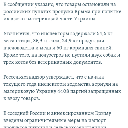
В сообщении указано, что товары остановили на
ПРИСОЕДИНЯЙТЕСЬ!
ПОБЕДИТЕЛЕЙ НЕ СУДЯТ?
российских пунктах пропуска Крыма при попытке
КРЫМ.НЕПОКОРЕННЫЙ
их ввоза с материковой части Украины.
ELIFBE
Уточняется, что инспекторы задержали 54,5 кг
УКРАИНСКАЯ ПРОБЛЕМА КРЫМА
мяса птицы, 36,9 кг сала, 24,9 кг продукции
Все сайты RFE/RL
пчеловодства и меда и 50 кг корма для свиней.
Кроме того, на полуостров не пустили двух собак и
трех котов без ветеринарных документов.
Россельхознадзор утверждает, что с начала
текущего года инспекторы ведомства вернули на
материковую Украину 4408 партий запрещенных
к ввозу товаров.
В соседней России и аннексированном Крыму
введены ограничительные меры на импорт
продуктов питания и сельскохозяйственной