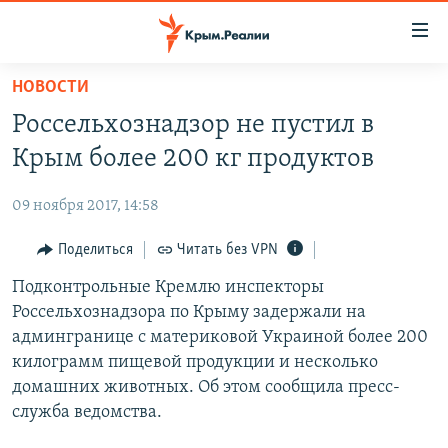
Доступность
ссылки
Вернуться
НОВОСТИ
к
НОВОСТИ
Россельхознадзор не пустил в
основному
СПЕЦПРОЕКТЫ
содержанию
Крым более 200 кг продуктов
ВОДА
Вернутся
ГРУЗ 200
к
09 ноября 2017, 14:58
ИСТОРИЯ
КАРТА ВОЕННЫХ ОБЪЕКТОВ КРЫМА
главной
ЕЩЕ
Поделиться
Читать без VPN
11 ЛЕТ ОККУПАЦИИ КРЫМА. 11 ИСТОРИЙ СОПРОТИВЛЕНИЯ
навигации
Вернутся
РАДІО СВОБОДА
Подконтрольные Кремлю инспекторы
ИНТЕРАКТИВ
к
Россельхознадзора по Крыму задержали на
КАК ОБОЙТИ БЛОКИРОВКУ
ИНФОГРАФИКА
поиску
админгранице с материковой Украиной более 200
ТЕЛЕПРОЕКТ КРЫМ.РЕАЛИИ
килограмм пищевой продукции и несколько
Українською
домашних животных. Об этом сообщила пресс-
СОВЕТЫ ПРАВОЗАЩИТНИКОВ
Qırımtatar
служба ведомства.
ПРОПАВШИЕ БЕЗ ВЕСТИ