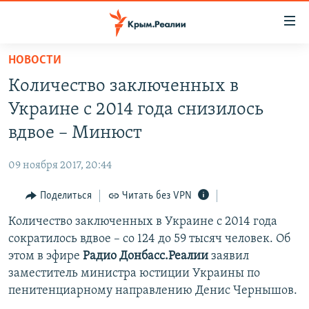
Доступность
ссылки
Вернуться
НОВОСТИ
к
НОВОСТИ
Количество заключенных в
основному
СПЕЦПРОЕКТЫ
содержанию
Украине с 2014 года снизилось
ВОДА
Вернутся
ГРУЗ 200
вдвое – Минюст
к
ИСТОРИЯ
КАРТА ВОЕННЫХ ОБЪЕКТОВ КРЫМА
главной
09 ноября 2017, 20:44
ЕЩЕ
11 ЛЕТ ОККУПАЦИИ КРЫМА. 11 ИСТОРИЙ СОПРОТИВЛЕНИЯ
навигации
Вернутся
Поделиться
Читать без VPN
РАДІО СВОБОДА
ИНТЕРАКТИВ
к
Количество заключенных в Украине с 2014 года
КАК ОБОЙТИ БЛОКИРОВКУ
ИНФОГРАФИКА
поиску
сократилось вдвое – со 124 до 59 тысяч человек. Об
ТЕЛЕПРОЕКТ КРЫМ.РЕАЛИИ
этом в эфире
Радио Донбасс.Реалии
заявил
Українською
заместитель министра юстиции Украины по
СОВЕТЫ ПРАВОЗАЩИТНИКОВ
Qırımtatar
пенитенциарному направлению Денис Чернышов.
ПРОПАВШИЕ БЕЗ ВЕСТИ