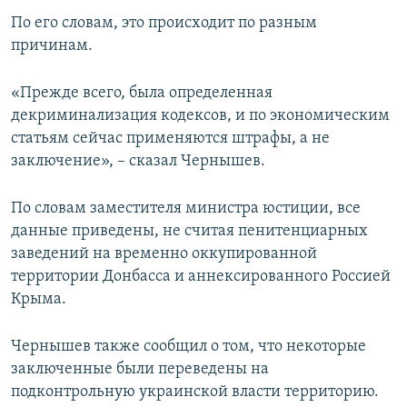
ПРИСОЕДИНЯЙТЕСЬ!
ПОБЕДИТЕЛЕЙ НЕ СУДЯТ?
По его словам, это происходит по разным
причинам.
КРЫМ.НЕПОКОРЕННЫЙ
ELIFBE
«Прежде всего, была определенная
декриминализация кодексов, и по экономическим
УКРАИНСКАЯ ПРОБЛЕМА КРЫМА
статьям сейчас применяются штрафы, а не
Все сайты RFE/RL
заключение», – сказал Чернышев.
По словам заместителя министра юстиции, все
данные приведены, не считая пенитенциарных
заведений на временно оккупированной
территории Донбасса и аннексированного Россией
Крыма.
Чернышев также сообщил о том, что некоторые
заключенные были переведены на
подконтрольную украинской власти территорию.