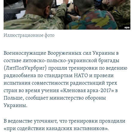
ПРИСОЕДИНЯЙТЕСЬ!
ПОБЕДИТЕЛЕЙ НЕ СУДЯТ?
КРЫМ.НЕПОКОРЕННЫЙ
ELIFBE
Иллюстрационное фото
УКРАИНСКАЯ ПРОБЛЕМА КРЫМА
Все сайты RFE/RL
Военнослужащие Вооруженных сил Украины в
составе литовско-польско-украинской бригады
(ЛитПолУкрбриг) прошли тренировки по ведению
радиообмена по стандартам НАТО и провели
испытания совместимости радиостанций трех
стран во время учения «Кленовая арка-2017» в
Польше, сообщает министерство обороны
Украины.
В ведомстве уточняют, что тренировки проходили
«при содействии канадских наставников».