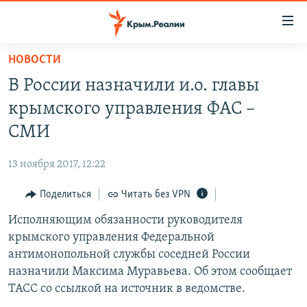
Доступность
ссылки
Вернуться
НОВОСТИ
к
НОВОСТИ
В России назначили и.о. главы
основному
СПЕЦПРОЕКТЫ
содержанию
крымского управления ФАС –
ВОДА
Вернутся
ГРУЗ 200
СМИ
к
ИСТОРИЯ
КАРТА ВОЕННЫХ ОБЪЕКТОВ КРЫМА
главной
13 ноября 2017, 12:22
ЕЩЕ
11 ЛЕТ ОККУПАЦИИ КРЫМА. 11 ИСТОРИЙ СОПРОТИВЛЕНИЯ
навигации
Вернутся
Поделиться
Читать без VPN
РАДІО СВОБОДА
ИНТЕРАКТИВ
к
Исполняющим обязанности руководителя
КАК ОБОЙТИ БЛОКИРОВКУ
ИНФОГРАФИКА
поиску
крымского управления Федеральной
ТЕЛЕПРОЕКТ КРЫМ.РЕАЛИИ
антимонопольной службы соседней России
Українською
назначили Максима Муравьева. Об этом сообщает
СОВЕТЫ ПРАВОЗАЩИТНИКОВ
Qırımtatar
ТАСС со ссылкой на источник в ведомстве.
ПРОПАВШИЕ БЕЗ ВЕСТИ