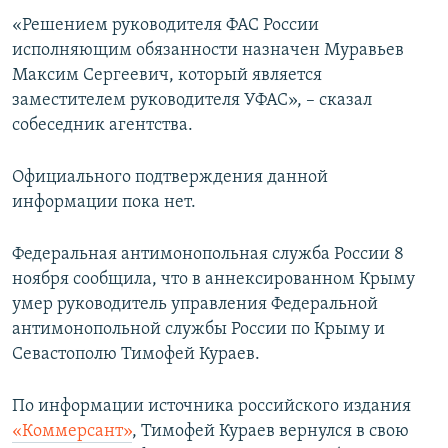
ПРИСОЕДИНЯЙТЕСЬ!
ПОБЕДИТЕЛЕЙ НЕ СУДЯТ?
«Решением руководителя ФАС России
исполняющим обязанности назначен Муравьев
КРЫМ.НЕПОКОРЕННЫЙ
Максим Сергеевич, который является
ELIFBE
заместителем руководителя УФАС», – сказал
собеседник агентства.
УКРАИНСКАЯ ПРОБЛЕМА КРЫМА
Все сайты RFE/RL
Официального подтверждения данной
информации пока нет.
Федеральная антимонопольная служба России 8
ноября сообщила, что в аннексированном Крыму
умер руководитель управления Федеральной
антимонопольной службы России по Крыму и
Севастополю Тимофей Кураев.
По информации источника российского издания
«Коммерсант»
, Тимофей Кураев вернулся в свою