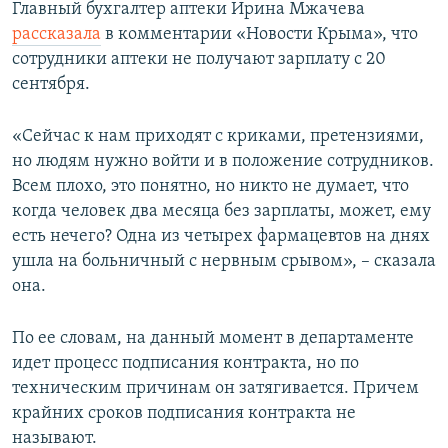
Главный бухгалтер аптеки Ирина Мжачева
ПРИСОЕДИНЯЙТЕСЬ!
ПОБЕДИТЕЛЕЙ НЕ СУДЯТ?
рассказала
в комментарии «Новости Крыма», что
КРЫМ.НЕПОКОРЕННЫЙ
сотрудники аптеки не получают зарплату с 20
сентября.
ELIFBE
УКРАИНСКАЯ ПРОБЛЕМА КРЫМА
«Сейчас к нам приходят с криками, претензиями,
Все сайты RFE/RL
но людям нужно войти и в положение сотрудников.
Всем плохо, это понятно, но никто не думает, что
когда человек два месяца без зарплаты, может, ему
есть нечего? Одна из четырех фармацевтов на днях
ушла на больничный с нервным срывом», – сказала
она.
По ее словам, на данный момент в департаменте
идет процесс подписания контракта, но по
техническим причинам он затягивается. Причем
крайних сроков подписания контракта не
называют.