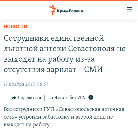
Доступность
ссылки
Вернуться
НОВОСТИ
к
НОВОСТИ
Сотрудники единственной
основному
СПЕЦПРОЕКТЫ
содержанию
льготной аптеки Севастополя не
ВОДА
Вернутся
ГРУЗ 200
выходят на работу из-за
к
ИСТОРИЯ
КАРТА ВОЕННЫХ ОБЪЕКТОВ КРЫМА
отсутствия зарплат – СМИ
главной
ЕЩЕ
11 ЛЕТ ОККУПАЦИИ КРЫМА. 11 ИСТОРИЙ СОПРОТИВЛЕНИЯ
навигации
17 ноября 2017, 08:57
Вернутся
РАДІО СВОБОДА
ИНТЕРАКТИВ
к
Поделиться
Читать без VPN
КАК ОБОЙТИ БЛОКИРОВКУ
ИНФОГРАФИКА
поиску
Все сотрудники ГУП «Севастопольская аптечная
ТЕЛЕПРОЕКТ КРЫМ.РЕАЛИИ
Українською
сеть» устроили забастовку и второй день не
СОВЕТЫ ПРАВОЗАЩИТНИКОВ
выходят на работу.
Qırımtatar
ПРОПАВШИЕ БЕЗ ВЕСТИ