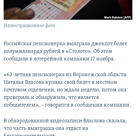
ПРИСОЕДИНЯЙТЕСЬ!
ПОБЕДИТЕЛЕЙ НЕ СУДЯТ?
КРЫМ.НЕПОКОРЕННЫЙ
Иллюстрационное фото
ELIFBE
УКРАИНСКАЯ ПРОБЛЕМА КРЫМА
Российская пенсионерка выиграла джекпот более
Все сайты RFE/RL
полумиллиарда рублей в «Столото». Об этом
сообщили в лотерейной компании 17 ноября.
«63-летняя пенсионерка из Воронежской области
Наталья Власова купила свой билет в местном
почтовом отделении, но ждала неделю, потом она
проверила и обнаружила, что является
победителем», – говорится в сообщении компании.
В обнародованной видеозаписи Власлова сказала,
что часть выигрыша она отдаст на