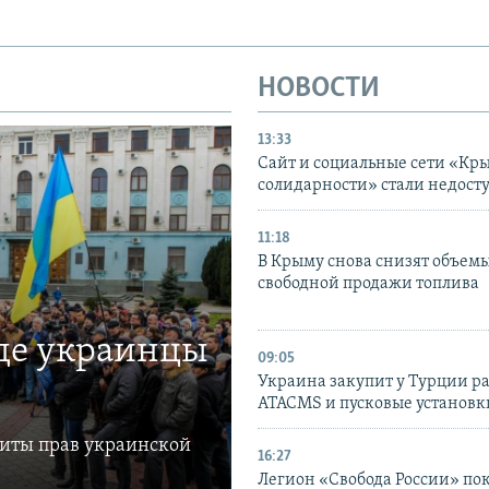
НОВОСТИ
13:33
Сайт и социальные сети «Кр
солидарности» стали недост
11:18
В Крыму снова снизят объем
свободной продажи топлива
где украинцы
09:05
Украина закупит у Турции р
ATACMS и пусковые установ
щиты прав украинской
16:27
Легион «Свобода России» по