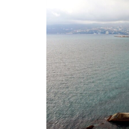
ПОБЕДИТЕЛЕЙ НЕ СУДЯТ?
КРЫМ.НЕПОКОРЕННЫЙ
ELIFBE
УКРАИНСКАЯ ПРОБЛЕМА КРЫМА