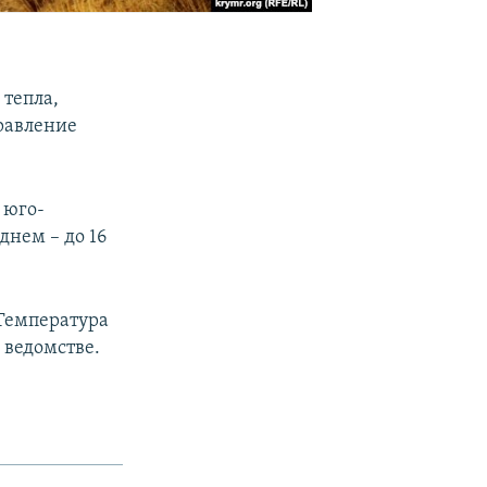
 тепла,
равление
 юго-
днем – до 16
 Температура
в ведомстве.