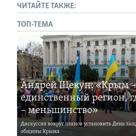
ЧИТАЙТЕ ТАКЖЕ:
ТОП-ТЕМА
Андрей Щекун: «Крым –
единственный регион, 
– меньшинство»
Дискуссия вокруг планов установить День за
общины Крыма