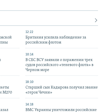
12:22
ымской
Британия усилила наблюдение за
упны
российским флотом
10:14
ы
В СБС ВСУ заявили о поражении трех
судов российского «теневого флота» в
Черном море
18:10
акеты
Старший сын Кадырова получил звание
ки M270
«героя Чечни»
14:18
казал
ВМС Украины уничтожили российские