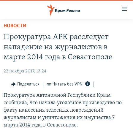
Доступность
ссылки
Вернуться
НОВОСТИ
к
НОВОСТИ
Прокуратура АРК расследует
основному
СПЕЦПРОЕКТЫ
содержанию
нападение на журналистов в
ВОДА
Вернутся
ГРУЗ 200
марте 2014 года в Севастополе
к
ИСТОРИЯ
КАРТА ВОЕННЫХ ОБЪЕКТОВ КРЫМА
главной
22 ноября 2017, 13:24
ЕЩЕ
11 ЛЕТ ОККУПАЦИИ КРЫМА. 11 ИСТОРИЙ СОПРОТИВЛЕНИЯ
навигации
Вернутся
Поделиться
Читать без VPN
РАДІО СВОБОДА
ИНТЕРАКТИВ
к
Прокуратура Автономной Республики Крым
КАК ОБОЙТИ БЛОКИРОВКУ
ИНФОГРАФИКА
поиску
сообщила, что начала уголовное производство по
ТЕЛЕПРОЕКТ КРЫМ.РЕАЛИИ
факту нанесения телесных повреждений
Українською
журналистам и уничтожения их имущества 7
СОВЕТЫ ПРАВОЗАЩИТНИКОВ
Qırımtatar
марта 2014 года в Севастополе.
ПРОПАВШИЕ БЕЗ ВЕСТИ