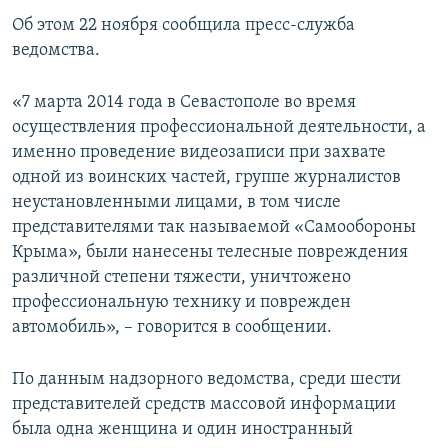
ПРИСОЕДИНЯЙТЕСЬ!
ПОБЕДИТЕЛЕЙ НЕ СУДЯТ?
Об этом 22 ноября сообщила пресс-служба
ведомства.
КРЫМ.НЕПОКОРЕННЫЙ
ELIFBE
«7 марта 2014 года в Севастополе во время
осуществления профессиональной деятельности, а
УКРАИНСКАЯ ПРОБЛЕМА КРЫМА
именно проведение видеозаписи при захвате
Все сайты RFE/RL
одной из воинских частей, группе журналистов
неустановленными лицами, в том числе
представителями так называемой «Самообороны
Крыма», были нанесены телесные повреждения
различной степени тяжести, уничтожено
профессиональную технику и поврежден
автомобиль», – говорится в сообщении.
По данным надзорного ведомства, среди шести
представителей средств массовой информации
была одна женщина и один иностранный