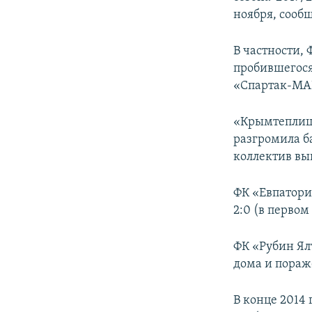
ПОБЕДИТЕЛЕЙ НЕ СУДЯТ?
ноября, сооб
КРЫМ.НЕПОКОРЕННЫЙ
В частности, 
ELIFBE
пробившегося
УКРАИНСКАЯ ПРОБЛЕМА КРЫМА
«Спартак-МАИ
«Крымтеплица
разгромила б
коллектив выи
ФК «Евпатори
2:0 (в первом
ФК «Рубин Ял
дома и пораж
В конце 2014