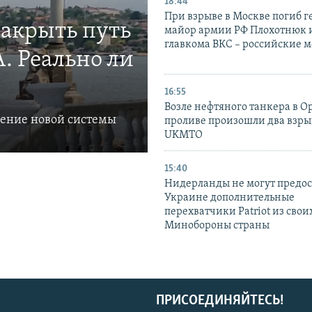
18:44
При взрыве в Москве погиб г
закрыть путь
майор армии РФ Плохотнюк и
главкома ВКС – российские 
. Реально ли
16:55
Возле нефтяного танкера в 
ление новой системы
проливе произошли два взры
UKMTO
15:40
Нидерланды не могут предос
Украине дополнительные
перехватчики Patriot из своих
Минобороны страны
ПРИСОЕДИНЯЙТЕСЬ!