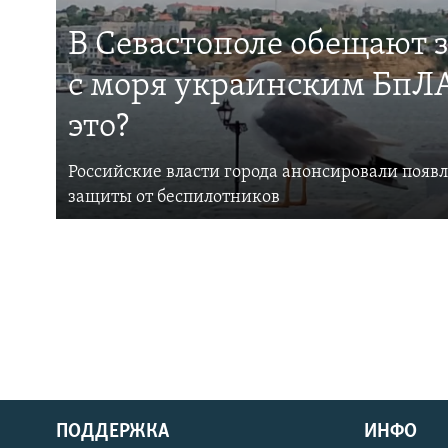
В Севастополе обещают 
с моря украинским БпЛА
это?
Российские власти города анонсировали появ
защиты от беспилотников
ПОДДЕРЖКА
ИНФО