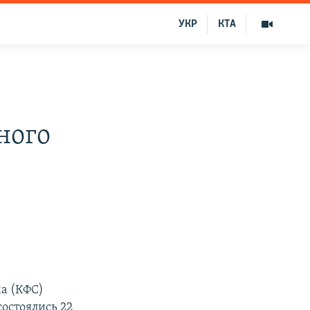
УКР
КТА
ного
а (КФС)
состоялись 22