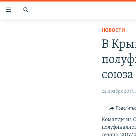
Доступность
ссылки
Искать
Вернуться
НОВОСТИ
НОВОСТИ
к
СПЕЦПРОЕКТЫ
основному
В Кры
содержанию
ВОДА
ГРУЗ 200
Вернутся
полуф
ИСТОРИЯ
КАРТА ВОЕННЫХ ОБЪЕКТОВ КРЫМА
к
главной
ЕЩЕ
11 ЛЕТ ОККУПАЦИИ КРЫМА. 11 ИСТОРИЙ
союза
навигации
СОПРОТИВЛЕНИЯ
РАДІО СВОБОДА
ИНТЕРАКТИВ
Вернутся
22 ноября 2017, 
к
КАК ОБОЙТИ БЛОКИРОВКУ
ИНФОГРАФИКА
поиску
ТЕЛЕПРОЕКТ КРЫМ.РЕАЛИИ
Поделить
СОВЕТЫ ПРАВОЗАЩИТНИКОВ
Команды из С
ПРОПАВШИЕ БЕЗ ВЕСТИ
полуфиналист
сезона-2017/2