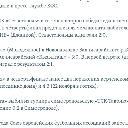
щили в пресс-службе КФС.
ФК «Севастополь» в гостях повторно победил единствен
 в четвертьфинал представителя чемпионата любителе
Б» (Джанкой). Севастопольцы выиграли 2:0.
» (Молодежное) в Новопавловке Бахчисарайского ра
ахчисарайский «Кызылташ» – 3:0. В первой встрече (д
грал с результатом 2:1.
я» в четвертьфинале нанес два поражения керченском
 поединке дома) и 4:3 (22 ноября в гостях).
та» выбил из турнира симферопольскую «ТСК-Таврию»
ение 0:2 в Симферополе).
 года Союз европейских футбольных ассоциаций запр