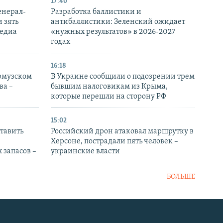
17:40
енерал-
Разработка баллистики и
 зять
антибаллистики: Зеленский ожидает
медиа
«нужных результатов» в 2026-2027
годах
16:18
Ормузском
В Украине сообщили о подозрении трем
ва –
бывшим налоговикам из Крыма,
которые перешли на сторону РФ
15:02
тавить
Российский дрон атаковал маршрутку в
Херсоне, пострадали пять человек –
 запасов –
украинские власти
БОЛЬШЕ