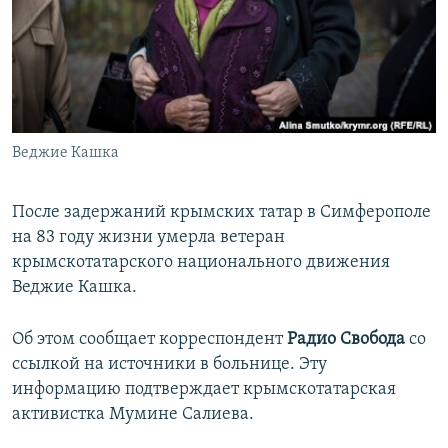
ПРИСОЕДИНЯЙТЕСЬ!
ПОБЕДИТЕЛЕЙ НЕ СУДЯТ?
КРЫМ.НЕПОКОРЕННЫЙ
ELIFBE
УКРАИНСКАЯ ПРОБЛЕМА КРЫМА
Все сайты RFE/RL
Веджие Кашка
После задержаний крымских татар в Симферополе
на 83 году жизни умерла ветеран
крымскотатарского национального движения
Веджие Кашка.
Об этом сообщает корреспондент
Радио Свобода
со
ссылкой на источники в больнице. Эту
информацию подтверждает крымскотатарская
активистка Мумине Салиева.