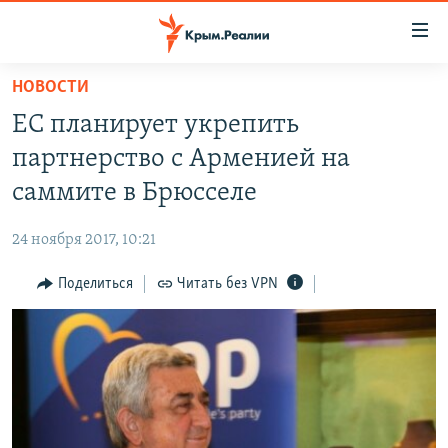
Доступность
ссылки
Вернуться
НОВОСТИ
к
НОВОСТИ
ЕС планирует укрепить
основному
СПЕЦПРОЕКТЫ
содержанию
партнерство с Арменией на
ВОДА
Вернутся
ГРУЗ 200
саммите в Брюсселе
к
ИСТОРИЯ
КАРТА ВОЕННЫХ ОБЪЕКТОВ КРЫМА
главной
24 ноября 2017, 10:21
ЕЩЕ
11 ЛЕТ ОККУПАЦИИ КРЫМА. 11 ИСТОРИЙ СОПРОТИВЛЕНИЯ
навигации
Вернутся
Поделиться
Читать без VPN
РАДІО СВОБОДА
ИНТЕРАКТИВ
к
КАК ОБОЙТИ БЛОКИРОВКУ
ИНФОГРАФИКА
поиску
ТЕЛЕПРОЕКТ КРЫМ.РЕАЛИИ
Українською
СОВЕТЫ ПРАВОЗАЩИТНИКОВ
Qırımtatar
ПРОПАВШИЕ БЕЗ ВЕСТИ