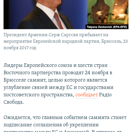
ПРИСОЕДИНЯЙТЕСЬ!
ПОБЕДИТЕЛЕЙ НЕ СУДЯТ?
КРЫМ.НЕПОКОРЕННЫЙ
ELIFBE
Президент Армении Серж Саргсян прибывает на
УКРАИНСКАЯ ПРОБЛЕМА КРЫМА
мероприятие Европейской народной партии, Брюссель, 23
Все сайты RFE/RL
ноября 2017 год
Лидеры Европейского союза и шести стран
Восточного партнерства проводят 24 ноября в
Брюсселе саммит, целью которого является
углубление связей между ЕС и государствами
постсоветского пространства,
сообщает
Радіо
Свобода.
Ожидается, что главным событием саммита станет
подписание соглашения об укреплении