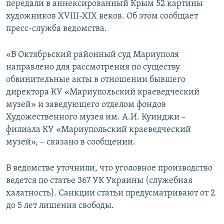
передали в аннексированный Крым 52 картины
ПРИСОЕДИНЯЙТЕСЬ!
ПОБЕДИТЕЛЕЙ НЕ СУДЯТ?
художников XVIII-XIX веков. Об этом сообщает
КРЫМ.НЕПОКОРЕННЫЙ
пресс-служба ведомства.
ELIFBE
«В Октябрьский районный суд Мариуполя
УКРАИНСКАЯ ПРОБЛЕМА КРЫМА
направлено для рассмотрения по существу
Все сайты RFE/RL
обвинительные акты в отношении бывшего
директора КУ «Мариупольский краеведческий
музей» и заведующего отделом фондов
Художественного музея им. А.И. Куинджи –
филиала КУ «Мариупольский краеведческий
музей», – сказано в сообщении.
В ведомстве уточнили, что уголовное производство
ведется по статье 367 УК Украины (служебная
халатность). Санкции статьи предусматривают от 2
до 5 лет лишения свободы.