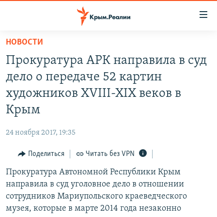
Доступность
ссылки
Вернуться
НОВОСТИ
к
НОВОСТИ
Прокуратура АРК направила в суд
основному
СПЕЦПРОЕКТЫ
содержанию
дело о передаче 52 картин
ВОДА
Вернутся
ГРУЗ 200
художников XVIII-XIX веков в
к
ИСТОРИЯ
КАРТА ВОЕННЫХ ОБЪЕКТОВ КРЫМА
Крым
главной
ЕЩЕ
11 ЛЕТ ОККУПАЦИИ КРЫМА. 11 ИСТОРИЙ СОПРОТИВЛЕНИЯ
навигации
24 ноября 2017, 19:35
Вернутся
РАДІО СВОБОДА
ИНТЕРАКТИВ
к
Поделиться
Читать без VPN
КАК ОБОЙТИ БЛОКИРОВКУ
ИНФОГРАФИКА
поиску
Прокуратура Автономной Республики Крым
ТЕЛЕПРОЕКТ КРЫМ.РЕАЛИИ
Українською
направила в суд уголовное дело в отношении
СОВЕТЫ ПРАВОЗАЩИТНИКОВ
сотрудников Мариупольского краеведческого
Qırımtatar
музея, которые в марте 2014 года незаконно
ПРОПАВШИЕ БЕЗ ВЕСТИ