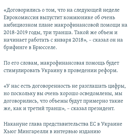
ПРИСОЕДИНЯЙТЕСЬ!
ПОБЕДИТЕЛЕЙ НЕ СУДЯТ?
«Договорились о том, что на следующей неделе
КРЫМ.НЕПОКОРЕННЫЙ
Еврокомиссия выпустит коммюнике об очень
амбициозном плане макрофинансовой помощи на
ELIFBE
2018-2019 годы, три транша. Такой же объем и
УКРАИНСКАЯ ПРОБЛЕМА КРЫМА
начинает работать с января 2018», – сказал он на
Все сайты RFE/RL
брифинге в Брюсселе.
По его словам, макрофинансовая помощь будет
стимулировать Украину в проведении реформ.
«У нас есть договоренность не разглашать цифры,
но поскольку вы очень хорошо осведомлены, мы
договорились, что объемы будут примерно такие
же, как и третий транш», – сказал президент.
Накануне глава представительства ЕС в Украине
Хьюг Мингарелли в интервью изданию