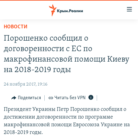
Доступность
ссылки
Вернуться
НОВОСТИ
к
НОВОСТИ
Порошенко сообщил о
основному
СПЕЦПРОЕКТЫ
содержанию
договоренности с ЕС по
ВОДА
Вернутся
ГРУЗ 200
макрофинансовой помощи Киеву
к
ИСТОРИЯ
КАРТА ВОЕННЫХ ОБЪЕКТОВ КРЫМА
на 2018-2019 годы
главной
ЕЩЕ
11 ЛЕТ ОККУПАЦИИ КРЫМА. 11 ИСТОРИЙ СОПРОТИВЛЕНИЯ
навигации
24 ноября 2017, 19:16
Вернутся
РАДІО СВОБОДА
ИНТЕРАКТИВ
к
Поделиться
Читать без VPN
КАК ОБОЙТИ БЛОКИРОВКУ
ИНФОГРАФИКА
поиску
Президент Украины Петр Порошенко сообщил о
ТЕЛЕПРОЕКТ КРЫМ.РЕАЛИИ
Українською
достижении договоренности по программе
СОВЕТЫ ПРАВОЗАЩИТНИКОВ
макрофинансовой помощи Евросоюза Украине на
Qırımtatar
2018-2019 годы.
ПРОПАВШИЕ БЕЗ ВЕСТИ