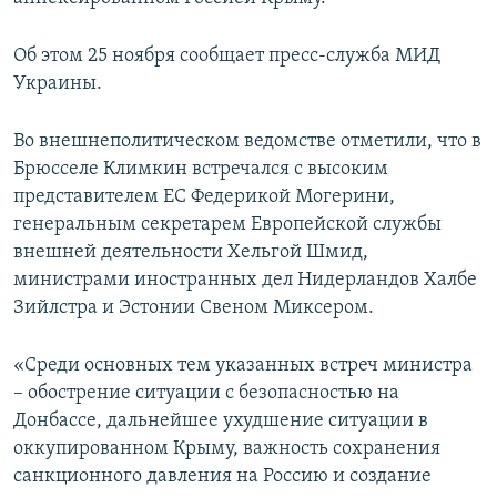
ПРИСОЕДИНЯЙТЕСЬ!
ПОБЕДИТЕЛЕЙ НЕ СУДЯТ?
Об этом 25 ноября сообщает пресс-служба МИД
КРЫМ.НЕПОКОРЕННЫЙ
Украины.
ELIFBE
Во внешнеполитическом ведомстве отметили, что в
УКРАИНСКАЯ ПРОБЛЕМА КРЫМА
Брюсселе Климкин встречался с высоким
Все сайты RFE/RL
представителем ЕС Федерикой Могерини,
генеральным секретарем Европейской службы
внешней деятельности Хельгой Шмид,
министрами иностранных дел Нидерландов Халбе
Зийлстра и Эстонии Свеном Миксером.
«Среди основных тем указанных встреч министра
– обострение ситуации с безопасностью на
Донбассе, дальнейшее ухудшение ситуации в
оккупированном Крыму, важность сохранения
санкционного давления на Россию и создание