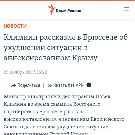
Доступность
ссылки
Вернуться
НОВОСТИ
к
НОВОСТИ
Климкин рассказал в Брюсселе об
основному
СПЕЦПРОЕКТЫ
содержанию
ухудшении ситуации в
ВОДА
Вернутся
ГРУЗ 200
аннексированном Крыму
к
ИСТОРИЯ
КАРТА ВОЕННЫХ ОБЪЕКТОВ КРЫМА
главной
25 ноября 2017, 15:22
ЕЩЕ
11 ЛЕТ ОККУПАЦИИ КРЫМА. 11 ИСТОРИЙ СОПРОТИВЛЕНИЯ
навигации
Вернутся
Поделиться
Читать без VPN
РАДІО СВОБОДА
ИНТЕРАКТИВ
к
Министр иностранных дел Украины Павел
КАК ОБОЙТИ БЛОКИРОВКУ
ИНФОГРАФИКА
поиску
Климкин во время саммита Восточного
ТЕЛЕПРОЕКТ КРЫМ.РЕАЛИИ
партнерства в Брюсселе рассказал
Українською
высокопоставленным чиновникам Европейского
СОВЕТЫ ПРАВОЗАЩИТНИКОВ
Qırımtatar
Союза о дальнейшем ухудшение ситуации в
ПРОПАВШИЕ БЕЗ ВЕСТИ
аннексированном Россией Крыму.