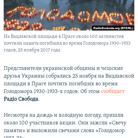
ПРИСОЕДИНЯЙТЕСЬ!
ПОБЕДИТЕЛЕЙ НЕ СУДЯТ?
КРЫМ.НЕПОКОРЕННЫЙ
ELIFBE
На Вацлавской площади в Праге около 100 активистов
УКРАИНСКАЯ ПРОБЛЕМА КРЫМА
почтили память погибших во время Голодомора 1930-1933
Все сайты RFE/RL
годов, 25 ноября 2017 года
Представители украинской общины и чешские
друзья Украины собрались 25 ноября на Вацлавской
площади в Праге почтить погибших во время
Голодомора 1930-1933-х годов. Об этом
сообщает
Радіо Свобода
.
Несмотря на дождь и холодную погоду, пришли
около 100 участников акции. Они зажгли «Свечу
памяти» и выложили свечами слова «Голодомор