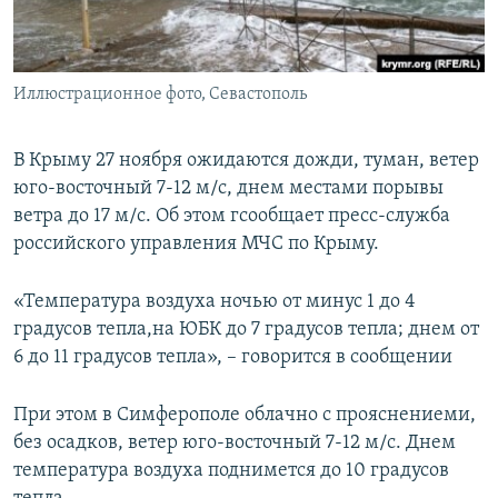
ПРИСОЕДИНЯЙТЕСЬ!
ПОБЕДИТЕЛЕЙ НЕ СУДЯТ?
КРЫМ.НЕПОКОРЕННЫЙ
Иллюстрационное фото, Севастополь
ELIFBE
УКРАИНСКАЯ ПРОБЛЕМА КРЫМА
В Крыму 27 ноября ожидаются дожди, туман, ветер
Все сайты RFE/RL
юго-восточный 7-12 м/с, днем местами порывы
ветра до 17 м/с. Об этом гсообщает пресс-служба
российского управления МЧС по Крыму.
«Температура воздуха ночью от минус 1 до 4
градусов тепла,на ЮБК до 7 градусов тепла; днем от
6 до 11 градусов тепла», – говорится в сообщении
При этом в Симферополе облачно с прояснениеми,
без осадков, ветер юго-восточный 7-12 м/с. Днем
температура воздуха поднимется до 10 градусов