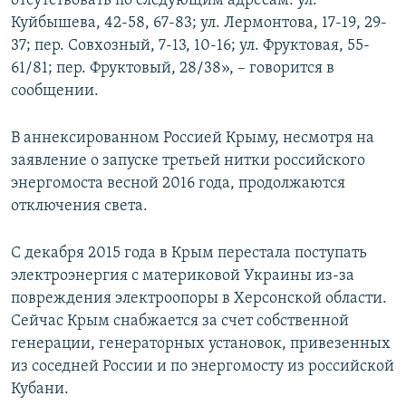
отсутствовать по следующим адресам: ул.
ПРИСОЕДИНЯЙТЕСЬ!
ПОБЕДИТЕЛЕЙ НЕ СУДЯТ?
Куйбышева, 42-58, 67-83; ул. Лермонтова, 17-19, 29-
37; пер. Совхозный, 7-13, 10-16; ул. Фруктовая, 55-
КРЫМ.НЕПОКОРЕННЫЙ
61/81; пер. Фруктовый, 28/38», – говорится в
ELIFBE
сообщении.
УКРАИНСКАЯ ПРОБЛЕМА КРЫМА
В аннексированном Россией Крыму, несмотря на
Все сайты RFE/RL
заявление о запуске третьей нитки российского
энергомоста весной 2016 года, продолжаются
отключения света.
С декабря 2015 года в Крым перестала поступать
электроэнергия с материковой Украины из-за
повреждения электроопоры в Херсонской области.
Сейчас Крым снабжается за счет собственной
генерации, генераторных установок, привезенных
из соседней России и по энергомосту из российской
Кубани.