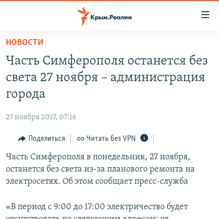
Доступность
ссылки
Вернуться
НОВОСТИ
к
НОВОСТИ
Часть Симферополя останется без
основному
СПЕЦПРОЕКТЫ
содержанию
света 27 ноября – администрация
ВОДА
Вернутся
ГРУЗ 200
города
к
ИСТОРИЯ
КАРТА ВОЕННЫХ ОБЪЕКТОВ КРЫМА
главной
27 ноября 2017, 07:16
ЕЩЕ
11 ЛЕТ ОККУПАЦИИ КРЫМА. 11 ИСТОРИЙ СОПРОТИВЛЕНИЯ
навигации
Вернутся
Поделиться
Читать без VPN
РАДІО СВОБОДА
ИНТЕРАКТИВ
к
Часть Симферополя в понедельник, 27 ноября,
КАК ОБОЙТИ БЛОКИРОВКУ
ИНФОГРАФИКА
поиску
останется без света из-за планового ремонта на
ТЕЛЕПРОЕКТ КРЫМ.РЕАЛИИ
электросетях. Об этом сообщает пресс-служба
Українською
СОВЕТЫ ПРАВОЗАЩИТНИКОВ
Qırımtatar
«В период с 9:00 до 17:00 электричество будет
ПРОПАВШИЕ БЕЗ ВЕСТИ