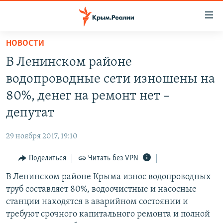
Доступность
ссылки
Вернуться
НОВОСТИ
к
НОВОСТИ
В Ленинском районе
основному
СПЕЦПРОЕКТЫ
содержанию
водопроводные сети изношены на
ВОДА
Вернутся
ГРУЗ 200
80%, денег на ремонт нет –
к
ИСТОРИЯ
КАРТА ВОЕННЫХ ОБЪЕКТОВ КРЫМА
депутат
главной
ЕЩЕ
11 ЛЕТ ОККУПАЦИИ КРЫМА. 11 ИСТОРИЙ СОПРОТИВЛЕНИЯ
навигации
29 ноября 2017, 19:10
Вернутся
РАДІО СВОБОДА
ИНТЕРАКТИВ
к
Поделиться
Читать без VPN
КАК ОБОЙТИ БЛОКИРОВКУ
ИНФОГРАФИКА
поиску
В Ленинском районе Крыма износ водопроводных
ТЕЛЕПРОЕКТ КРЫМ.РЕАЛИИ
Українською
труб составляет 80%, водоочистные и насосные
СОВЕТЫ ПРАВОЗАЩИТНИКОВ
станции находятся в аварийном состоянии и
Qırımtatar
требуют срочного капитального ремонта и полной
ПРОПАВШИЕ БЕЗ ВЕСТИ