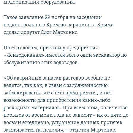
модернизации оборудования.
ПРИСОЕДИНЯЙТЕСЬ!
ПОБЕДИТЕЛЕЙ НЕ СУДЯТ?
КРЫМ.НЕПОКОРЕННЫЙ
Такое заявление 29 ноября на заседании
подконтрольного Кремлю парламента Крыма
ELIFBE
сделал депутат Олег Марченко.
УКРАИНСКАЯ ПРОБЛЕМА КРЫМА
Все сайты RFE/RL
По его словам, при этом у предприятия
«Ленводоканал» имеется всего один экскаватор по
обслуживанию этих водоводов.
«Об аварийных запасах разговор вообще не
ведется, так как, в связи с задолженностью,
заблокированы все счета предприятия, и нет
возможности для приобретения каких-либо
расходных материалов. При всем этом, количество
порывов от времени года не зависит – их от пяти до
восьми ежедневно, устранение данных протечек
затягивается на недели», – отметил Марченко.