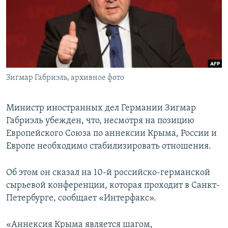
ПРИСОЕДИНЯЙТЕСЬ!
ПОБЕДИТЕЛЕЙ НЕ СУДЯТ?
КРЫМ.НЕПОКОРЕННЫЙ
ELIFBE
УКРАИНСКАЯ ПРОБЛЕМА КРЫМА
Все сайты RFE/RL
Зигмар Габриэль, архивное фото
Министр иностранных дел Германии Зигмар
Габриэль убежден, что, несмотря на позицию
Европейского Союза по аннексии Крыма, России и
Европе необходимо стабилизировать отношения.
Об этом он сказал на 10-й российско-германской
сырьевой конференции, которая проходит в Санкт-
Петербурге, сообщает «Интерфакс».
«Аннексия Крыма является шагом,