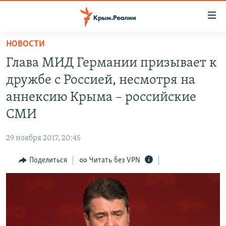
Доступность
ссылки
Вернуться
НОВОСТИ
к
НОВОСТИ
Глава МИД Германии призывает к
основному
СПЕЦПРОЕКТЫ
содержанию
дружбе с Россией, несмотря на
ВОДА
Вернутся
ГРУЗ 200
аннексию Крыма – российские
к
ИСТОРИЯ
КАРТА ВОЕННЫХ ОБЪЕКТОВ КРЫМА
СМИ
главной
ЕЩЕ
11 ЛЕТ ОККУПАЦИИ КРЫМА. 11 ИСТОРИЙ СОПРОТИВЛЕНИЯ
навигации
29 ноября 2017, 20:45
Вернутся
РАДІО СВОБОДА
ИНТЕРАКТИВ
к
Поделиться
Читать без VPN
КАК ОБОЙТИ БЛОКИРОВКУ
ИНФОГРАФИКА
поиску
ТЕЛЕПРОЕКТ КРЫМ.РЕАЛИИ
Українською
СОВЕТЫ ПРАВОЗАЩИТНИКОВ
Qırımtatar
ПРОПАВШИЕ БЕЗ ВЕСТИ