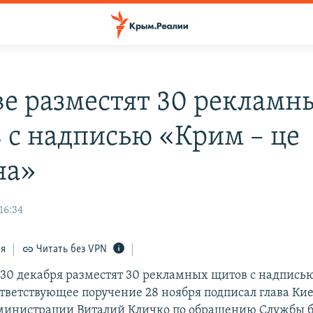
ве разместят 30 рекламн
 с надписью «Крим – це
на»
16:34
ся
Читать без VPN
о 30 декабря разместят 30 рекламных щитов с надпись
ответствующее поручение 28 ноября подписал глава Ки
министрации Виталий Кличко по обращению Службы б