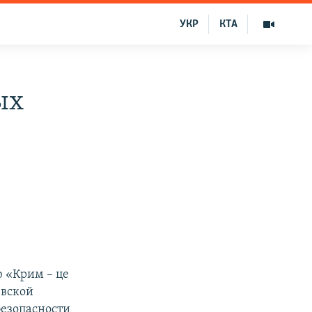
УКР
КТА
ых
ю «Крим – це
евской
езопасности