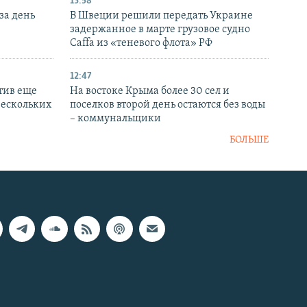
13:58
за день
В Швеции решили передать Украине
задержанное в марте грузовое судно
Caffa из «теневого флота» РФ
12:47
тив еще
На востоке Крыма более 30 сел и
нескольких
поселков второй день остаются без воды
– коммунальщики
БОЛЬШЕ