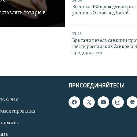
14:30
Военные РФ проводят вторые 
ставлять товары в
учения в Оливе под Ялтой
13:25
Британия ввела санкции про
шести российских банков и 
предприятий
ПРИСОЕДИНЯЙТЕСЬ!
и. О нас
омментирования
опирайта
вязь