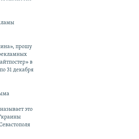
екламы
аина», прошу
 рекламных
Лайтпостер» в
по 31 декабря
рыма
называет это
 Украины
Севастополя