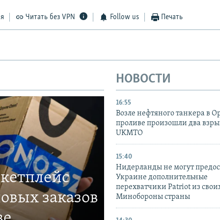
ся
Читать без VPN
Follow us
Печать
НОВОСТИ
16:55
Возле нефтяного танкера в 
проливе произошли два взры
UKMTO
15:40
Нидерланды не могут предос
ркетплейс
Украине дополнительные
перехватчики Patriot из своих
овых заказов
Минобороны страны
ве