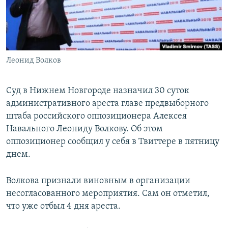
ПРИСОЕДИНЯЙТЕСЬ!
ПОБЕДИТЕЛЕЙ НЕ СУДЯТ?
КРЫМ.НЕПОКОРЕННЫЙ
ELIFBE
Леонид Волков
УКРАИНСКАЯ ПРОБЛЕМА КРЫМА
Все сайты RFE/RL
Суд в Нижнем Новгороде назначил 30 суток
административного ареста главе предвыборного
штаба российского оппозиционера Алексея
Навального Леониду Волкову. Об этом
оппозиционер сообщил у себя в Твиттере в пятницу
днем.
Волкова признали виновным в организации
несогласованного мероприятия. Сам он отметил,
что уже отбыл 4 дня ареста.