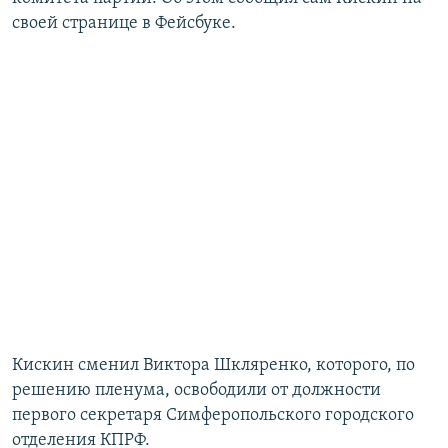
ПРИСОЕДИНЯЙТЕСЬ!
ПОБЕДИТЕЛЕЙ НЕ СУДЯТ?
своей странице в Фейсбуке.
КРЫМ.НЕПОКОРЕННЫЙ
ELIFBE
УКРАИНСКАЯ ПРОБЛЕМА КРЫМА
Все сайты RFE/RL
Кискин сменил Виктора Шкляренко, которого, по
решению пленума, освободили от должности
первого секретаря Симферопольского городского
отделения КПРФ.