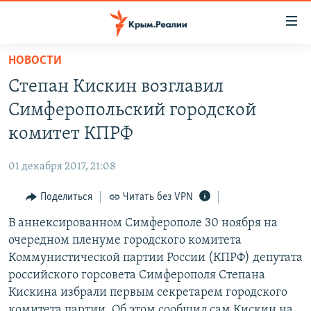
Доступность
ссылки
Вернуться
НОВОСТИ
к
НОВОСТИ
Степан Кискин возглавил
основному
СПЕЦПРОЕКТЫ
содержанию
Симферопольский городской
ВОДА
Вернутся
ГРУЗ 200
комитет КПРФ
к
ИСТОРИЯ
КАРТА ВОЕННЫХ ОБЪЕКТОВ КРЫМА
главной
01 декабря 2017, 21:08
ЕЩЕ
11 ЛЕТ ОККУПАЦИИ КРЫМА. 11 ИСТОРИЙ СОПРОТИВЛЕНИЯ
навигации
Вернутся
Поделиться
Читать без VPN
РАДІО СВОБОДА
ИНТЕРАКТИВ
к
В аннексированном Симферополе 30 ноября на
КАК ОБОЙТИ БЛОКИРОВКУ
ИНФОГРАФИКА
поиску
очередном пленуме городского комитета
ТЕЛЕПРОЕКТ КРЫМ.РЕАЛИИ
Коммунистической партии России (КПРФ) депутата
Українською
российского горсовета Симферополя Степана
СОВЕТЫ ПРАВОЗАЩИТНИКОВ
Qırımtatar
Кискина избрали первым секретарем городского
ПРОПАВШИЕ БЕЗ ВЕСТИ
комитета партии. Об этом сообщил сам Кискин на