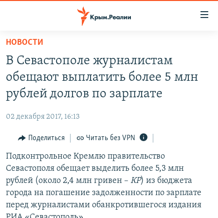
Доступность
ссылки
Вернуться
НОВОСТИ
к
НОВОСТИ
В Севастополе журналистам
основному
СПЕЦПРОЕКТЫ
содержанию
обещают выплатить более 5 млн
ВОДА
Вернутся
ГРУЗ 200
рублей долгов по зарплате
к
ИСТОРИЯ
КАРТА ВОЕННЫХ ОБЪЕКТОВ КРЫМА
главной
02 декабря 2017, 16:13
ЕЩЕ
11 ЛЕТ ОККУПАЦИИ КРЫМА. 11 ИСТОРИЙ СОПРОТИВЛЕНИЯ
навигации
Вернутся
Поделиться
Читать без VPN
РАДІО СВОБОДА
ИНТЕРАКТИВ
к
Подконтрольное Кремлю правительство
КАК ОБОЙТИ БЛОКИРОВКУ
ИНФОГРАФИКА
поиску
Севастополя обещает выделить более 5,3 млн
ТЕЛЕПРОЕКТ КРЫМ.РЕАЛИИ
рублей (около 2,4 млн гривен – ​
КР
) из бюджета
Українською
города на погашение задолженности по зарплате
СОВЕТЫ ПРАВОЗАЩИТНИКОВ
Qırımtatar
перед журналистами обанкротившегося издания
ПРОПАВШИЕ БЕЗ ВЕСТИ
РИА «Севастополь».