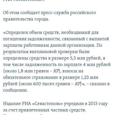
ПРИСОЕДИНЯЙТЕСЬ!
ПОБЕДИТЕЛЕЙ НЕ СУДЯТ?
Об этом сообщает пресс-служба российского
КРЫМ.НЕПОКОРЕННЫЙ
правительства города.
ELIFBE
«Определен объем средств, необходимый для
УКРАИНСКАЯ ПРОБЛЕМА КРЫМА
погашения задолженности, связанный с выплатой
Все сайты RFE/RL
зарплаты работникам данной организации. По
результатам внеплановой проверки были
определены средства в размере 5,3 млн рублей, в
том числе задолженность по зарплате 4 млн рублей
(около 1,8 млн гривен – ​
КР
), взносы на
обязательное страхование в размере 1,23 млн
рублей (около 600 тысяч гривен – ​
КР
)», – сказано в
сообщении.
Издание РИА «Севастополь» учредили в 2015 году
за счет привлеченных частных средств.