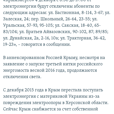
«Крымэнерго» 4 декабря с 8:30 до 17:00 от
ПРИСОЕДИНЯЙТЕСЬ!
ПОБЕДИТЕЛЕЙ НЕ СУДЯТ?
электроэнергии будут отключены абоненты по
следующим адресам: ул. Бастионная, 8-114, 3-67; ул.
КРЫМ.НЕПОКОРЕННЫЙ
Залеская, 24; пер. Школьный, 26-64, 23-55; ул.
ELIFBE
Уральская, 57-93, 95-105; ул. Сакская, 18-40, 65-
83/104; ул. Братьев Айвазовских, 90-102, 87; 89/85;
УКРАИНСКАЯ ПРОБЛЕМА КРЫМА
ул. Дунайская, 2а, 2-16, 10а; ул. Тракторная, 36-42,
Все сайты RFE/RL
19-23», – говорится в сообщении.
В аннексированном Россией Крыму, несмотря на
заявление о запуске третьей нитки российского
энергомоста весной 2016 года, продолжаются
отключения света.
С декабря 2015 года в Крым перестала поступать
электроэнергия с материковой Украины из-за
повреждения электроопоры в Херсонской области.
Сейчас Крым снабжается за счет собственной