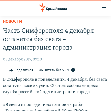
Доступность
ссылки
Вернуться
НОВОСТИ
к
НОВОСТИ
Часть Симферополя 4 декабря
основному
СПЕЦПРОЕКТЫ
содержанию
останется без света –
ВОДА
Вернутся
ГРУЗ 200
администрация города
к
ИСТОРИЯ
КАРТА ВОЕННЫХ ОБЪЕКТОВ КРЫМА
главной
03 декабря 2017, 09:10
ЕЩЕ
11 ЛЕТ ОККУПАЦИИ КРЫМА. 11 ИСТОРИЙ СОПРОТИВЛЕНИЯ
навигации
Вернутся
Поделиться
Читать без VPN
РАДІО СВОБОДА
ИНТЕРАКТИВ
к
В Симферополе в понедельник, 4 декабря, без света
КАК ОБОЙТИ БЛОКИРОВКУ
ИНФОГРАФИКА
поиску
останутся восемь улиц. Об этом сообщает пресс-
ТЕЛЕПРОЕКТ КРЫМ.РЕАЛИИ
служба российской администрации города.
Українською
СОВЕТЫ ПРАВОЗАЩИТНИКОВ
Qırımtatar
«В связи с проведением плановых работ
ПРОПАВШИЕ БЕЗ ВЕСТИ