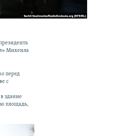
 президента
ил» Михеила
ко перед
ве с
 в здание
ую площадь,