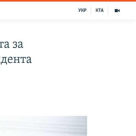
УКР
КТА
та за
дента