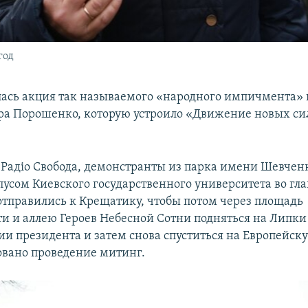
год
лась акция так называемого «народного импичмента»
а Порошенко, которую устроило «Движение новых с
Радіо Свобода, демонстранты из парка имени Шевчен
усом Киевского государственного университета во гла
тправились к Крещатику, чтобы потом через площадь
и и аллею Героев Небесной Сотни подняться на Липки
и президента и затем снова спуститься на Европейск
овано проведение митинг.