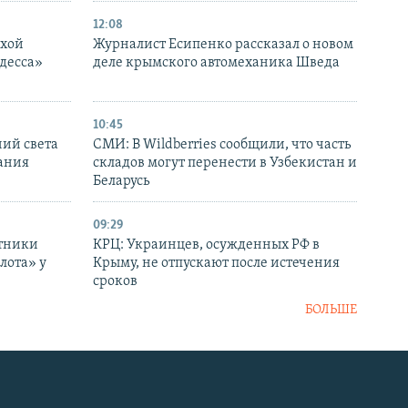
12:08
ухой
Журналист Есипенко рассказал о новом
десса»
деле крымского автомеханика Шведа
10:45
ний света
СМИ: В Wildberries сообщили, что часть
ания
складов могут перенести в Узбекистан и
Беларусь
09:29
отники
КРЦ: Украинцев, осужденных РФ в
лота» у
Крыму, не отпускают после истечения
сроков
БОЛЬШЕ