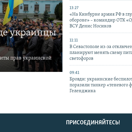
13:27
«На Кинбурне армия РФ в гл
обороне» – командир ОТК «О
ВСУ Денис Носиков
где украинцы
11:11
В Севастополе из-за отключе
планируют менять схему пит
щиты прав украинской
светофоров
09:41
Бровди: украинские беспил
поразили танкер «теневого ф
Геленджика
ПРИСОЕДИНЯЙТЕСЬ!