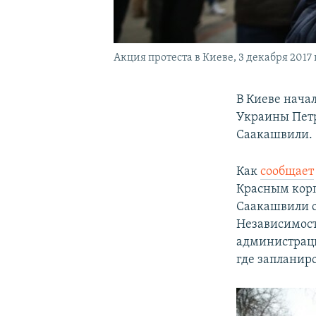
Акция протеста в Киеве, 3 декабря 2017 
В Киеве нача
Украины Петр
Саакашвили.
Как
сообщает
Красным корп
Саакашвили о
Независимост
администраци
где запланир