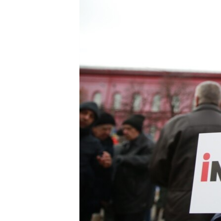
ПОБЕДИТЕЛЕЙ НЕ СУДЯТ?
КРЫМ.НЕПОКОРЕННЫЙ
ELIFBE
УКРАИНСКАЯ ПРОБЛЕМА КРЫМА