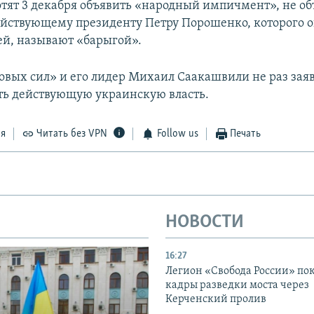
отят 3 декабря объявить «народный импичмент», не об
действующему президенту Петру Порошенко, которого о
й, называют «барыгой».
вых сил» и его лидер Михаил Саакашвили не раз заяв
ить действующую украинскую власть.
ся
Читать без VPN
Follow us
Печать
НОВОСТИ
16:27
Легион «Свобода России» по
кадры разведки моста через
Керченский пролив