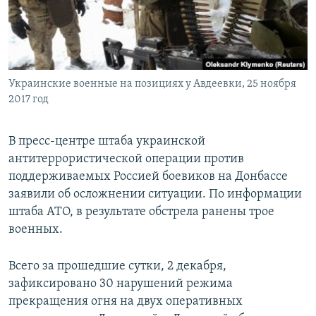
ПРИСОЕДИНЯЙТЕСЬ!
ПОБЕДИТЕЛЕЙ НЕ СУДЯТ?
КРЫМ.НЕПОКОРЕННЫЙ
ELIFBE
Украинские военные на позициях у Авдеевки, 25 ноября
УКРАИНСКАЯ ПРОБЛЕМА КРЫМА
2017 год
Все сайты RFE/RL
В пресс-центре штаба украинской
антитеррористической операции против
поддерживаемых Россией боевиков на Донбассе
заявили об осложнении ситуации. По информации
штаба АТО, в результате обстрела ранены трое
военных.
Всего за прошедшие сутки, 2 декабря,
зафиксировано 30 нарушений режима
прекращения огня на двух оперативных