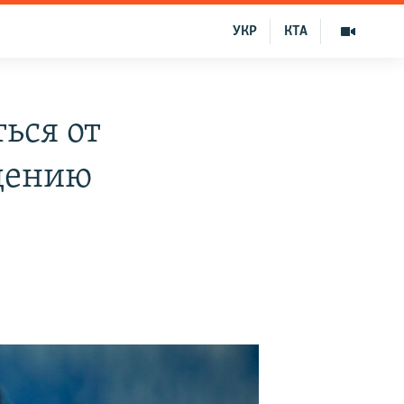
УКР
КТА
ься от
дению