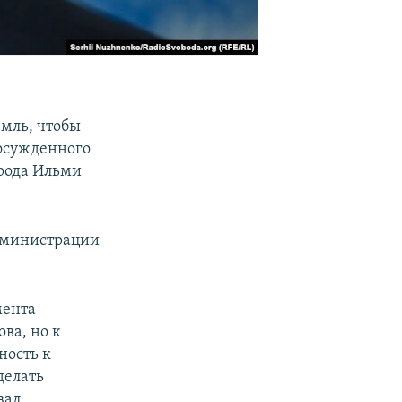
емль, чтобы
осужденного
арода Ильми
министрации
мента
ва, но к
ность к
делать
зал