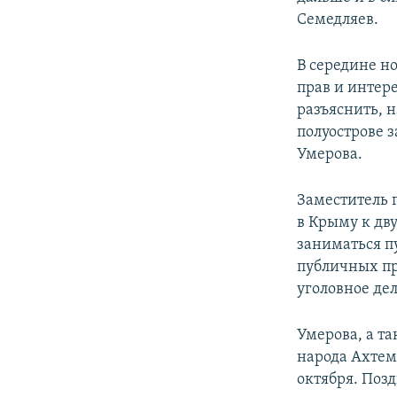
Семедляев.
В середине н
прав и интере
разъяснить, 
полуострове 
Умерова.
Заместитель 
в Крыму к дв
заниматься п
публичных пр
уголовное де
Умерова, а т
народа Ахтем
октября. Поз