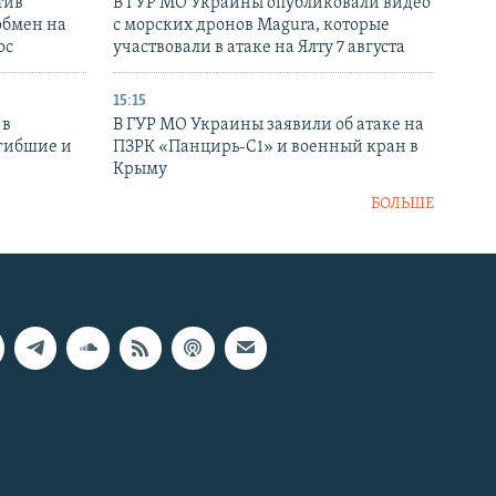
тив
В ГУР МО Украины опубликовали видео
обмен на
с морских дронов Magura, которые
ос
участвовали в атаке на Ялту 7 августа
15:15
 в
В ГУР МО Украины заявили об атаке на
огибшие и
ПЗРК «Панцирь-С1» и военный кран в
Крыму
БОЛЬШЕ