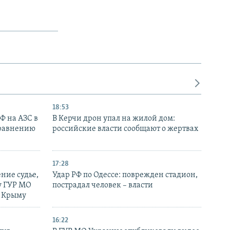
18:53
РФ на АЗС в
В Керчи дрон упал на жилой дом:
сравнению
российские власти сообщают о жертвах
17:28
ние судье,
Удар РФ по Одессе: поврежден стадион,
у ГУР МО
пострадал человек – власти
в Крыму
16:22