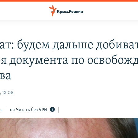
ат: будем дальше добиват
я документа по освобож
ва
, 13:08
ся
Читать без VPN