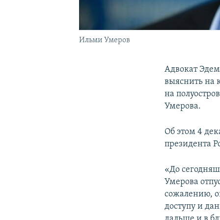
Ильми Умеров
Адвокат Эдем
выяснить на 
на полуостро
Умерова.
Об этом 4 дек
президента Р
«До сегодняш
Умерова отпу
сожалению, о
доступу и да
дальше и в б