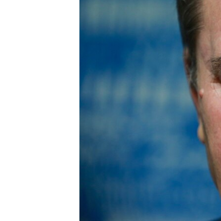
ПОБЕДИТЕЛЕЙ НЕ СУДЯТ?
КРЫМ.НЕПОКОРЕННЫЙ
ELIFBE
УКРАИНСКАЯ ПРОБЛЕМА КРЫМА