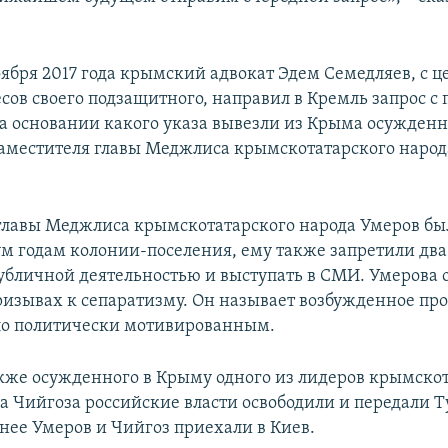
оября 2017 года крымский адвокат Эдем Семедляев, с 
сов своего подзащитного, направил в Кремль запрос с
на основании какого указа вывезли из Крыма осужденн
заместителя главы Меджлиса крымскотатарского наро
главы Меджлиса крымскотатарского народа Умеров бы
ум годам колонии-поселения, ему также запретили два
убличной деятельностью и выступать в СМИ. Умерова 
изывах к сепаратизму. Он называет возбужденное про
ло политически мотивированным.
акже осужденного в Крыму одного из лидеров крымско
а Чийгоза российские власти освободили и передали Т
днее Умеров и Чийгоз приехали в Киев.