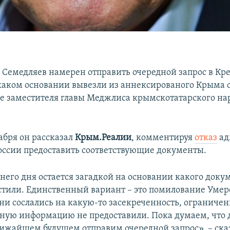
 Семедляев намерен отправить очередной запрос в Кр
каком основании вывезли из аннексированого Крыма 
ве заместителя главы Меджлиса крымскотатарского н
абря он рассказал
Крым.Реалии
, комментируя
отказ
ад
оссии предоставить соответствующие документы.
него дня остается загадкой на основании какого доку
стили. Единственный вариант – это помилование Умеро
ни сослались на какую-то засекреченность, ограничен
нную информацию не предоставили. Пока думаем, что 
лижайшем будущем отправим очередной запрос», – ска