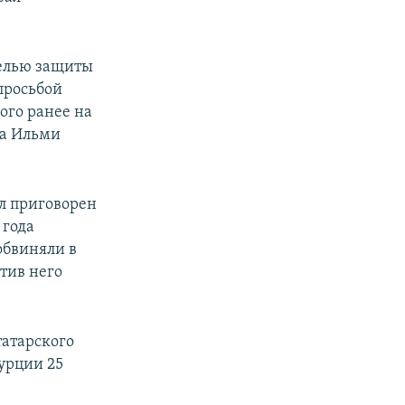
целью защиты
 просьбой
ого ранее на
да Ильми
л приговорен
 года
обвиняли в
тив него
татарского
урции 25