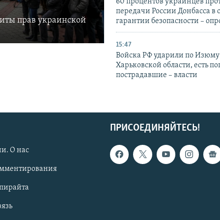
60 процентов украинцев про
передачи России Донбасса в 
щиты прав украинской
гарантии безопасности – опр
15:47
Войска РФ ударили по Изюму
Харьковской области, есть п
пострадавшие – власти
ПРИСОЕДИНЯЙТЕСЬ!
и. О нас
омментирования
опирайта
вязь