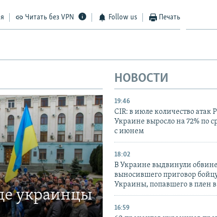
ся
Читать без VPN
Follow us
Печать
НОВОСТИ
19:46
CIR: в июле количество атак 
Украине выросло на 72% по 
с июнем
18:02
В Украине выдвинули обвине
выносившего приговор бойц
Украины, попавшего в плен 
где украинцы
16:59