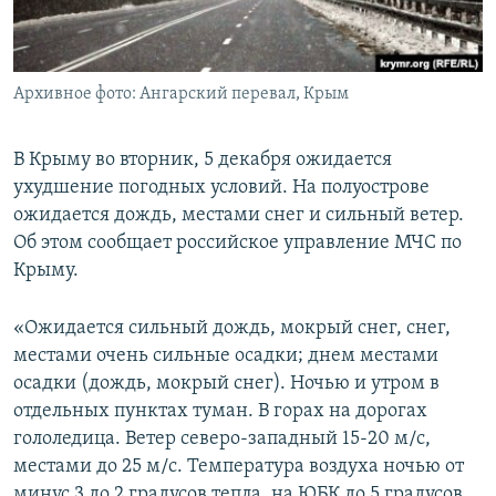
ПРИСОЕДИНЯЙТЕСЬ!
ПОБЕДИТЕЛЕЙ НЕ СУДЯТ?
КРЫМ.НЕПОКОРЕННЫЙ
Архивное фото: Ангарский перевал, Крым
ELIFBE
УКРАИНСКАЯ ПРОБЛЕМА КРЫМА
В Крыму во вторник, 5 декабря ожидается
Все сайты RFE/RL
ухудшение погодных условий. На полуострове
ожидается дождь, местами снег и сильный ветер.
Об этом сообщает российское управление МЧС по
Крыму.
«Ожидается сильный дождь, мокрый снег, снег,
местами очень сильные осадки; днем местами
осадки (дождь, мокрый снег). Ночью и утром в
отдельных пунктах туман. В горах на дорогах
гололедица. Ветер северо-западный 15-20 м/с,
местами до 25 м/с. Температура воздуха ночью от
минус 3 до 2 градусов тепла, на ЮБК до 5 градусов