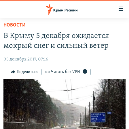
Доступность
ссылки
Вернуться
НОВОСТИ
к
НОВОСТИ
В Крыму 5 декабря ожидается
основному
СПЕЦПРОЕКТЫ
содержанию
мокрый снег и сильный ветер
ВОДА
Вернутся
ГРУЗ 200
к
05 декабря 2017, 07:16
ИСТОРИЯ
КАРТА ВОЕННЫХ ОБЪЕКТОВ КРЫМА
главной
ЕЩЕ
Поделиться
Читать без VPN
11 ЛЕТ ОККУПАЦИИ КРЫМА. 11 ИСТОРИЙ СОПРОТИВЛЕНИЯ
навигации
Вернутся
РАДІО СВОБОДА
ИНТЕРАКТИВ
к
КАК ОБОЙТИ БЛОКИРОВКУ
ИНФОГРАФИКА
поиску
ТЕЛЕПРОЕКТ КРЫМ.РЕАЛИИ
Українською
СОВЕТЫ ПРАВОЗАЩИТНИКОВ
Qırımtatar
ПРОПАВШИЕ БЕЗ ВЕСТИ