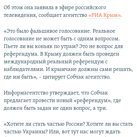
ПРИСОЕДИНЯЙТЕСЬ!
ПОБЕДИТЕЛЕЙ НЕ СУДЯТ?
Об этом она заявила в эфире российского
телевидения, сообщает агентство
«РИА Крым»
.
КРЫМ.НЕПОКОРЕННЫЙ
ELIFBE
«Это было фальшивое голосование. Реальное
голосование не может быть с одним вопросом.
УКРАИНСКАЯ ПРОБЛЕМА КРЫМА
Пьете ли вы коньяк по утрам? Это не вопрос для
Все сайты RFE/RL
референдума. В Крыму должен быть проведен
международный реальный референдум с
наблюдателями. И крымчане должны сами решать,
где им быть», – цитирует Собчак агентство.
Информагентство утверждает, что Собчак
предлагает провести новый «референдум», где
должен быть задан не один вопрос, а три.
«Хотите ли стать частью России? Хотите ли вы стать
частью Украины? Или, вот тут нас могут ждать