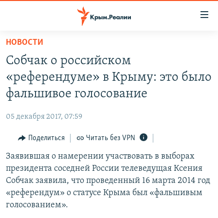
Доступность
ссылки
Вернуться
НОВОСТИ
к
НОВОСТИ
Собчак о российском
основному
СПЕЦПРОЕКТЫ
содержанию
«референдуме» в Крыму: это было
ВОДА
Вернутся
ГРУЗ 200
фальшивое голосование
к
ИСТОРИЯ
КАРТА ВОЕННЫХ ОБЪЕКТОВ КРЫМА
главной
05 декабря 2017, 07:59
ЕЩЕ
11 ЛЕТ ОККУПАЦИИ КРЫМА. 11 ИСТОРИЙ СОПРОТИВЛЕНИЯ
навигации
Вернутся
Поделиться
Читать без VPN
РАДІО СВОБОДА
ИНТЕРАКТИВ
к
Заявившая о намерении участвовать в выборах
КАК ОБОЙТИ БЛОКИРОВКУ
ИНФОГРАФИКА
поиску
президента соседней России телеведущая Ксения
ТЕЛЕПРОЕКТ КРЫМ.РЕАЛИИ
Собчак заявила, что проведенный 16 марта 2014 год
Українською
«референдум» о статусе Крыма был «фальшивым
СОВЕТЫ ПРАВОЗАЩИТНИКОВ
Qırımtatar
голосованием».
ПРОПАВШИЕ БЕЗ ВЕСТИ