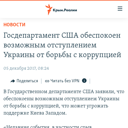
Доступность
ссылки
Вернуться
НОВОСТИ
к
НОВОСТИ
Госдепартамент США обеспокоен
основному
СПЕЦПРОЕКТЫ
содержанию
возможным отступлением
ВОДА
Вернутся
ГРУЗ 200
Украины от борьбы с коррупцией
к
ИСТОРИЯ
КАРТА ВОЕННЫХ ОБЪЕКТОВ КРЫМА
главной
05 декабря 2017, 08:24
ЕЩЕ
11 ЛЕТ ОККУПАЦИИ КРЫМА. 11 ИСТОРИЙ СОПРОТИВЛЕНИЯ
навигации
Вернутся
Поделиться
Читать без VPN
РАДІО СВОБОДА
ИНТЕРАКТИВ
к
В Государственном департаменте США заявили, что
КАК ОБОЙТИ БЛОКИРОВКУ
ИНФОГРАФИКА
поиску
обеспокоены возможным отступлением Украины
ТЕЛЕПРОЕКТ КРЫМ.РЕАЛИИ
от борьбы с коррупцией, что может угрожать
Українською
поддержке Киева Западом.
СОВЕТЫ ПРАВОЗАЩИТНИКОВ
Qırımtatar
ПРОПАВШИЕ БЕЗ ВЕСТИ
«Недавние события, в частности срыв