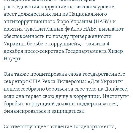
ПРИСОЕДИНЯЙТЕСЬ!
ПОБЕДИТЕЛЕЙ НЕ СУДЯТ?
расследования коррупции на высоком уровне,
арест должностных лиц из Национального
КРЫМ.НЕПОКОРЕННЫЙ
антикоррупционного бюро Украины (НАБУ) и
ELIFBE
изъятия чувствительных файлов НАБУ, вызывают
обеспокоенность по поводу приверженности
УКРАИНСКАЯ ПРОБЛЕМА КРЫМА
Украины борьбе с коррупцией», – заявила 4
Все сайты RFE/RL
декабря пресс-секретарь Госдепартамента Хизер
Науерт.
Она также процитировала слова государственного
секретаря США Рекса Тиллерсона: «Для Украины
нецелесообразно бороться за свое тело на Донбассе,
если она теряет свою душу в коррупции. Институты
борьбы с коррупцией должны поддерживаться,
финансироваться и защищаться».
Соответствующее заявление Госдепартамента,