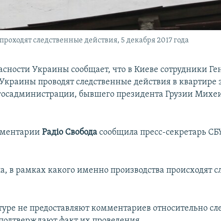
роходят следственные действия, 5 декабря 2017 года
асности Украины сообщает, что в Киеве сотрудники Г
Украины проводят следственные действия в квартире 
госадминистрации, бывшего президента Грузии Михе
омментарии
Радіо Свобода
сообщила пресс-секретарь СБ
ла, в рамках какого именно производства происходят 
туре не предоставляют комментариев относительно с
 подтверждают факт их проведения.