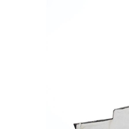
ПОБЕДИТЕЛЕЙ НЕ СУДЯТ?
КРЫМ.НЕПОКОРЕННЫЙ
ELIFBE
УКРАИНСКАЯ ПРОБЛЕМА КРЫМА