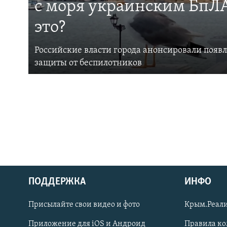
с моря украинским БпЛА
это?
Российские власти города анонсировали появ
защиты от беспилотников
ПОДДЕРЖКА
ИНФО
Українською
Присылайте свои видео и фото
Крым.Реали
Qırımtatar
Приложение для iOS и Андроид
Правила к