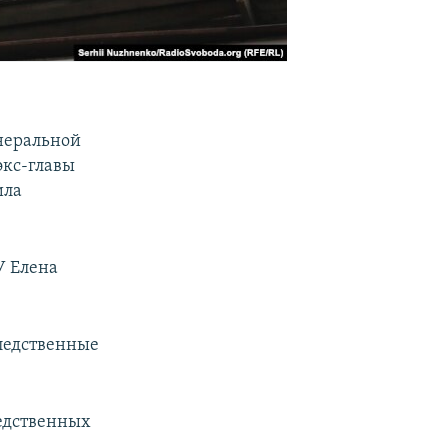
енеральной
экс-главы
ила
У Елена
следственные
ледственных