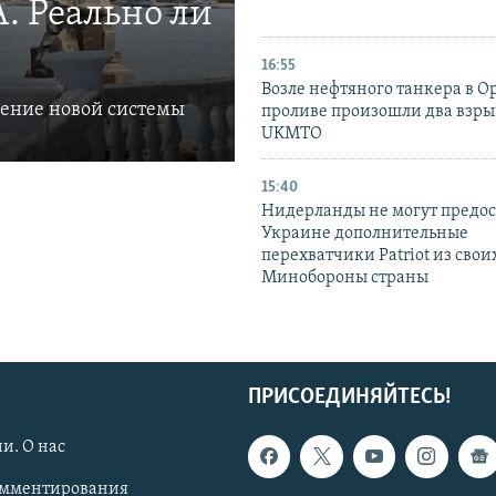
. Реально ли
16:55
Возле нефтяного танкера в 
ление новой системы
проливе произошли два взры
UKMTO
15:40
Нидерланды не могут предос
Украине дополнительные
перехватчики Patriot из своих
Минобороны страны
ПРИСОЕДИНЯЙТЕСЬ!
и. О нас
омментирования