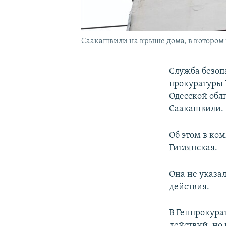
Cаакашвили на крыше дома, в котором п
Служба безоп
прокуратуры 
Одесской обл
Саакашвили.
Об этом в к
Гитлянская.
Она не указа
действия.
В Генпрокура
действий, но