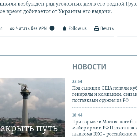
швили возбужден ряд уголовных дел в его родной Груз
ое время добивается от Украины его выдачи.
ся
Читать без VPN
Follow us
Печать
НОВОСТИ
22:54
Под санкции США попали ку
генералы и компании, связа
поставками оружия из РФ
18:44
При взрыве в Москве погиб г
закрыть путь
майор армии РФ Плохотнюк и
главкома ВКС – российские 