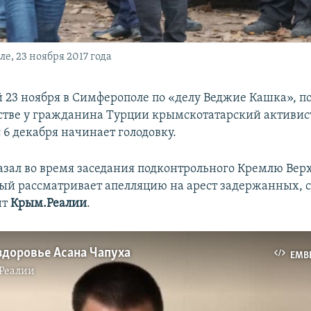
, 23 ноября 2017 года
23 ноября в Симферополе по «делу Веджие Кашка», 
стве у гражданина Турции крымскотатарский активис
с 6 декабря начинает голодовку.
казал во время заседания подконтрольного Кремлю Вер
ый рассматривает апелляцию на арест задержанных, 
нт
Крым.Реалии
.
здоровье Асана Чапуха
EMB
Реалии