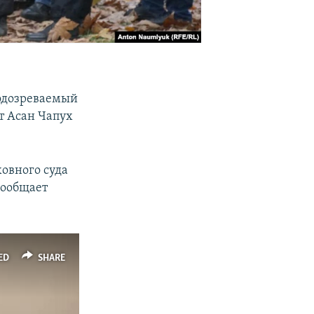
подозреваемый
т Асан Чапух
ховного суда
сообщает
ED
SHARE