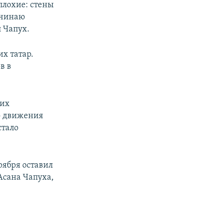
плохие: стены
начинаю
px
width
л Чапух.
х татар.
в в
ких
о движения
стало
ября оставил
Асана Чапуха,