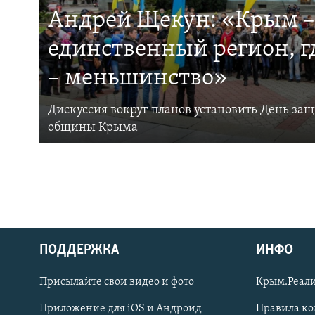
Андрей Щекун: «Крым –
единственный регион, 
– меньшинство»
Дискуссия вокруг планов установить День за
общины Крыма
ПОДДЕРЖКА
ИНФО
Українською
Присылайте свои видео и фото
Крым.Реали
Qırımtatar
Приложение для iOS и Андроид
Правила к