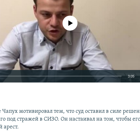
No media source currently available
3:05
EMBED
 Чапух мотивировал тем, что суд оставил в силе решен
о под стражей в СИЗО. Он настаивал на том, чтобы ег
 арест.