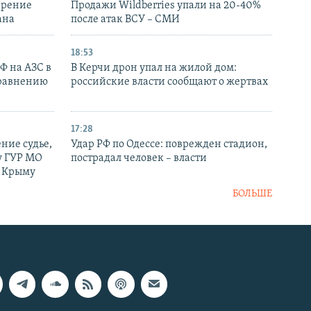
ирение
Продажи Wildberries упали на 20-40%
ана
после атак ВСУ – СМИ
18:53
РФ на АЗС в
В Керчи дрон упал на жилой дом:
сравнению
российские власти сообщают о жертвах
17:28
ние судье,
Удар РФ по Одессе: поврежден стадион,
у ГУР МО
пострадал человек – власти
в Крыму
БОЛЬШЕ