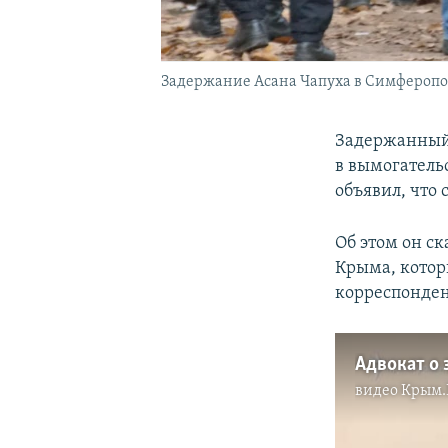
Задержание Асана Чапуха в Симферополе
Задержанный 
в вымогатель
объявил, что 
Об этом он с
Крыма, котор
корреспонде
Адвокат о 
видео
Крым.