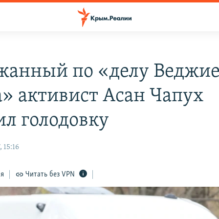
жанный по «делу Веджи
» активист Асан Чапух
ил голодовку
 15:16
ся
Читать без VPN