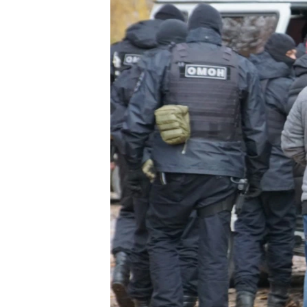
ПОБЕДИТЕЛЕЙ НЕ СУДЯТ?
КРЫМ.НЕПОКОРЕННЫЙ
ELIFBE
УКРАИНСКАЯ ПРОБЛЕМА КРЫМА