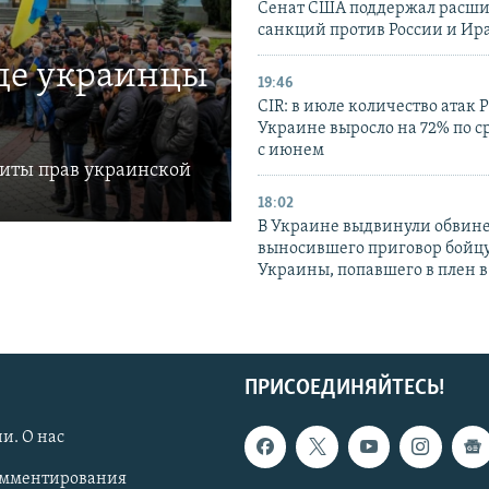
Сенат США поддержал расш
санкций против России и Ир
где украинцы
19:46
CIR: в июле количество атак 
Украине выросло на 72% по 
с июнем
щиты прав украинской
18:02
В Украине выдвинули обвине
выносившего приговор бойц
Украины, попавшего в плен 
ПРИСОЕДИНЯЙТЕСЬ!
и. О нас
омментирования