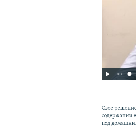
0:00
Свое решение
содержании ег
под домашний