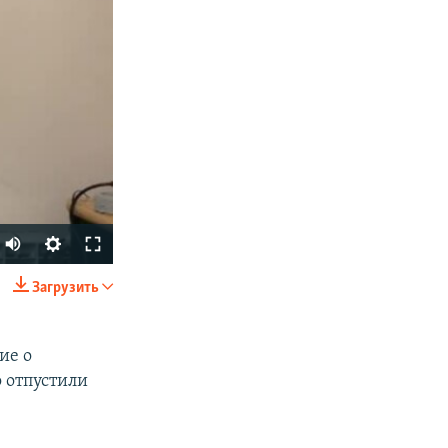
Загрузить
SHARE
ие о
о отпустили