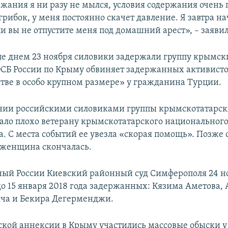
ржания я ни разу не мылся, условия содержания очень 
грибок, у меня постоянно скачет давление. Я завтра 
ли вы не отпустите меня под домашний арест», – заяви
е днем 23 ноября силовики задержали группу крымски
СБ России по Крыму обвиняет задержанных активисто
тве в особо крупном размере» у гражданина Турции.
нии российскими силовиками группы крымскотатарс
тало плохо ветерану крымскотатарского национальног
. С места событий ее увезла «скорая помощь». Позже 
о женщина скончалась.
ый России Киевский районный суд Симферополя 24 но
до 15 января 2018 года задержанных: Кязима Аметова, 
ача и Бекира Дегерменджи.
ской аннексии в Крыму участились массовые обыски у