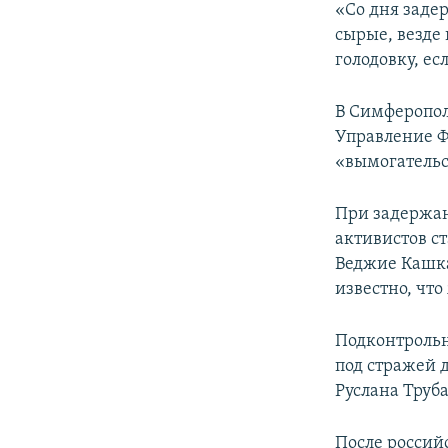
«Со дня заде
сырые, везде 
голодовку, ес
В Симферопол
Управление Ф
«вымогательс
При задержа
активистов с
Веджие Кашка
известно, чт
Подконтрольн
под стражей 
Руслана Труб
После россий