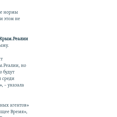
ие нормы
и этом не
Крым.Реалии
ыму.
нт
м.Реалии, но
о будут
н среди
, – указала
нных агентов»
ящее Время»,