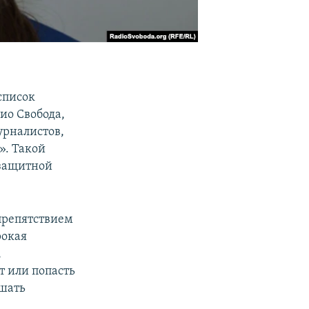
список
ио Свобода,
урналистов,
». Такой
озащитной
препятствием
рокая
,
т или попасть
ешать