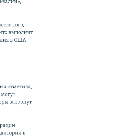
.Реалии»,
сле того,
что выполнит
ения в США
и
ии отметила,
 могут
еры затронут
орации
удитории в