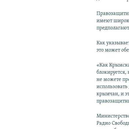
Правозащитни
имеют широку
предполагают
Как указывае
это может об
«Как Крымска
блокируется,
не можете про
использовать 
крымчан, и эт
правозащитн
Министерство
Радио Свобод