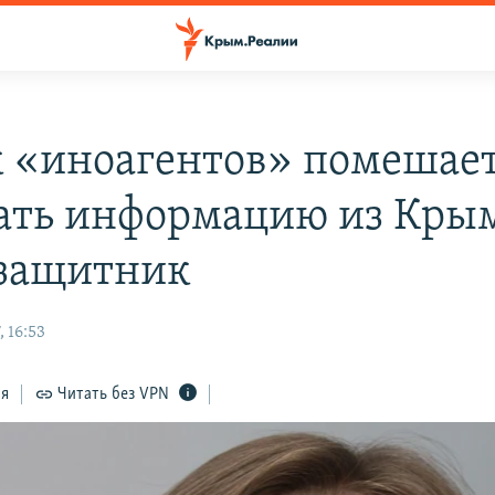
 «иноагентов» помешае
ать информацию из Крым
защитник
 16:53
ся
Читать без VPN