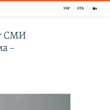
УКР
КТА
т СМИ
а –