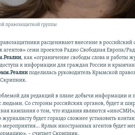
ой правозащитной группы
равозащитники расценивают внесение в российский 
 агентов» семи проектов Радио Свободная Европа/Рад
м.Реалии
, как «ограничение свободы слова и работы ж
доступа к информации для граждан России и крымчан
рым.Реалии
поделилась руководитель Крымской прав
 Скрипник.
роблемой для редакций в плане добычи информации и 
с людьми. Со стороны российских органов, будет и ши
ая кампания о том, что издания являются «иноСМИ»
о журналисту будет гораздо сложнее установить контак
о мероприятия… Ярлык иностранных агентов будет м
ормацию», – считает Скрипник.