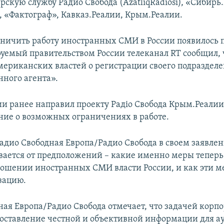
скую службу Радио Свобода (AzatliqRadiosi), «Сибирь
», «Фактограф», Кавказ.Реалии, Крым.Реалии.
ничить работу иностранных СМИ в России появилось по
уемый правительством России телеканал RT сообщил, 
мериканских властей о регистрации своего подраздел
нного агента».
и ранее направил проекту Радіо Свобода Крым.Реали
ие о возможных ограничениях в работе.
адио Свободная Европа/Радио Свобода в своем заявлен
вается от предположений – какие именно меры теперь
ношении иностранных СМИ власти России, и как эти м
зацию.
ная Европа/Радио Свобода отмечает, что задачей корп
доставление честной и объективной информации для а