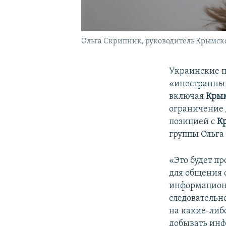
Ольга Скрипник, руководитель Крымск
Украинские п
«иностранных
включая
Кры
ограничение 
позицией с
К
группы Ольга
«Это будет п
для общения 
информационн
следовательн
на какие-либ
добывать инф