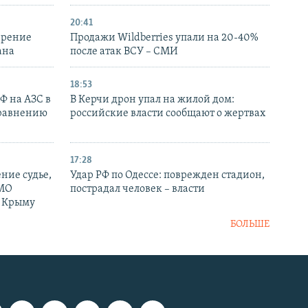
20:41
ирение
Продажи Wildberries упали на 20-40%
ана
после атак ВСУ – СМИ
18:53
РФ на АЗС в
В Керчи дрон упал на жилой дом:
сравнению
российские власти сообщают о жертвах
17:28
ние судье,
Удар РФ по Одессе: поврежден стадион,
 МО
пострадал человек – власти
в Крыму
БОЛЬШЕ