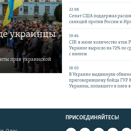
22:08
Сенат США поддержал расш
санкций против России и Ир
где украинцы
19:46
CIR: в июле количество атак 
Украине выросло на 72% по 
с июнем
щиты прав украинской
18:02
В Украине выдвинули обвине
приговорившему бойца ГУР
Украины, попавшего в плен 
ПРИСОЕДИНЯЙТЕСЬ!