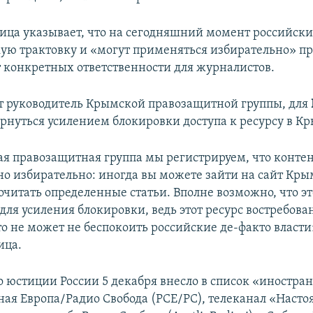
ца указывает, что на сегодняшний момент российск
ю трактовку и «могут применяться избирательно» пр
 конкретных ответственности для журналистов.
т руководитель Крымской правозащитной группы, для
ернуться усилением блокировки доступа к ресурсу в Кр
я правозащитная группа мы регистрируем, что конте
 но избирательно: иногда вы можете зайти на сайт Кры
читать определенные статьи. Вполне возможно, что эт
для усиления блокировки, ведь этот ресурс востребова
о не может не беспокоить российские де-факто власти»
ица.
 юстиции России 5 декабря внесло в список «иностра
ная Европа/Радио Свобода (РСЕ/РС), телеканал «Насто