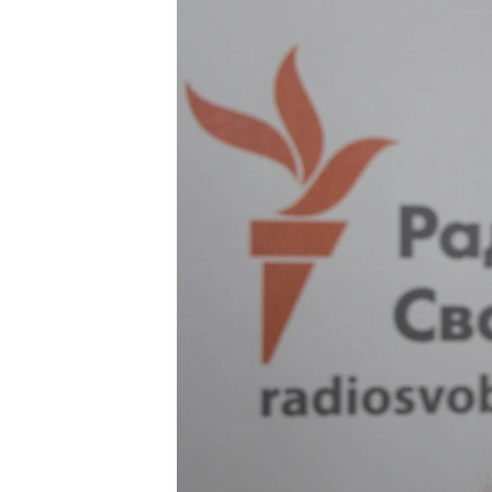
ПОБЕДИТЕЛЕЙ НЕ СУДЯТ?
КРЫМ.НЕПОКОРЕННЫЙ
ELIFBE
УКРАИНСКАЯ ПРОБЛЕМА КРЫМА