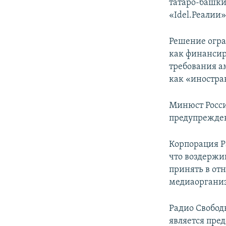
татаро-башкир
«Idel.Реалии
Решение огра
как финансир
требования а
как «иностра
Минюст Росси
предупрежден
Корпорация Р
что воздержи
принять в от
медиаоргани
Радио Свобод
является пре