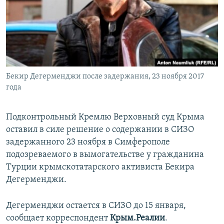
ПРИСОЕДИНЯЙТЕСЬ!
ПОБЕДИТЕЛЕЙ НЕ СУДЯТ?
КРЫМ.НЕПОКОРЕННЫЙ
ELIFBE
УКРАИНСКАЯ ПРОБЛЕМА КРЫМА
Все сайты RFE/RL
Бекир Дегерменджи после задержания, 23 ноября 2017
года
Подконтрольный Кремлю Верховный суд Крыма
оставил в силе решение о содержании в СИЗО
задержанного 23 ноября в Симферополе
подозреваемого в вымогательстве у гражданина
Турции крымскотатарского активиста Бекира
Дегерменджи.
Дегерменджи остается в СИЗО до 15 января,
сообщает корреспондент
Крым.Реалии
.