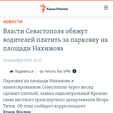
Доступность
ссылки
Вернуться
НОВОСТИ
к
НОВОСТИ
Власти Севастополя обяжут
основному
СПЕЦПРОЕКТЫ
содержанию
водителей платить за парковку на
ВОДА
Вернутся
ГРУЗ 200
площади Нахимова
к
ИСТОРИЯ
КАРТА ВОЕННЫХ ОБЪЕКТОВ КРЫМА
главной
06 декабря 2017, 22:13
ЕЩЕ
11 ЛЕТ ОККУПАЦИИ КРЫМА. 11 ИСТОРИЙ СОПРОТИВЛЕНИЯ
навигации
Вернутся
Поделиться
Читать без VPN
РАДІО СВОБОДА
ИНТЕРАКТИВ
к
Парковку на площади Нахимова в
КАК ОБОЙТИ БЛОКИРОВКУ
ИНФОГРАФИКА
поиску
аннексированном Севастополе через месяц
ТЕЛЕПРОЕКТ КРЫМ.РЕАЛИИ
сделают платной, заявил подконтрольный Кремлю
Українською
глава местного транспортного департамента Игорь
СОВЕТЫ ПРАВОЗАЩИТНИКОВ
Qırımtatar
Титов. Об этом сообщает корреспондент
ПРОПАВШИЕ БЕЗ ВЕСТИ
Крым.Реалии
.