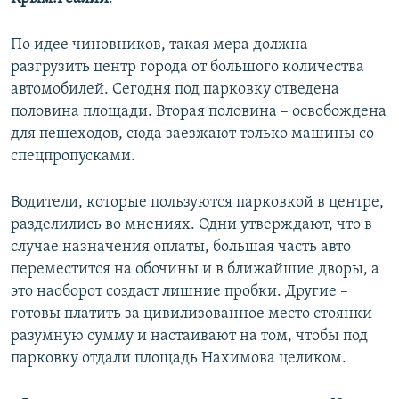
ПРИСОЕДИНЯЙТЕСЬ!
ПОБЕДИТЕЛЕЙ НЕ СУДЯТ?
По идее чиновников, такая мера должна
КРЫМ.НЕПОКОРЕННЫЙ
разгрузить центр города от большого количества
ELIFBE
автомобилей. Сегодня под парковку отведена
половина площади. Вторая половина – освобождена
УКРАИНСКАЯ ПРОБЛЕМА КРЫМА
для пешеходов, сюда заезжают только машины со
Все сайты RFE/RL
спецпропусками.
Водители, которые пользуются парковкой в центре,
разделились во мнениях. Одни утверждают, что в
случае назначения оплаты, большая часть авто
переместится на обочины и в ближайшие дворы, а
это наоборот создаст лишние пробки. Другие –
готовы платить за цивилизованное место стоянки
разумную сумму и настаивают на том, чтобы под
парковку отдали площадь Нахимова целиком.