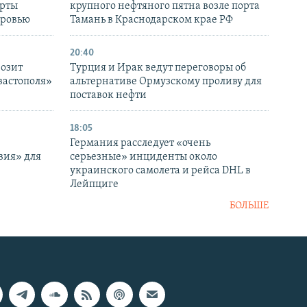
ерты
крупного нефтяного пятна возле порта
оровью
Тамань в Краснодарском крае РФ
20:40
розит
Турция и Ирак ведут переговоры об
вастополя»
альтернативе Ормузскому проливу для
поставок нефти
18:05
Германия расследует «очень
вия» для
серьезные» инциденты около
украинского самолета и рейса DHL в
Лейпциге
БОЛЬШЕ