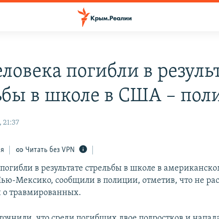
еловека погибли в резуль
ьбы в школе в США – пол
 21:37
ся
Читать без VPN
 погибли в результате стрельбы в школе в американско
Нью-Мексико, сообщили в полиции, отметив, что не ра
 о травмированных.
уточнили, что среди погибших двое подростков и напа