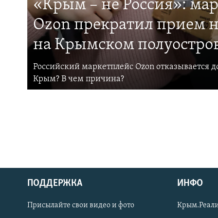
«Крым – не Россия»: ма
Ozon прекратил прием н
на Крымском полуостро
Российский маркетплейс Ozon отказывается до
Крым? В чем причина?
ПОДДЕРЖКА
ИНФО
Українською
Присылайте свои видео и фото
Крым.Реали