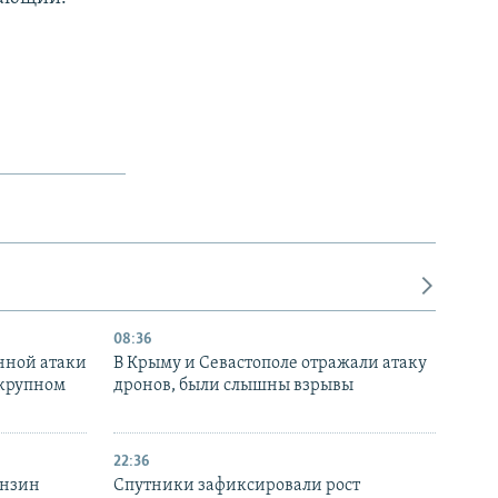
08:36
нной атаки
В Крыму и Севастополе отражали атаку
 крупном
дронов, были слышны взрывы
22:36
ензин
Спутники зафиксировали рост