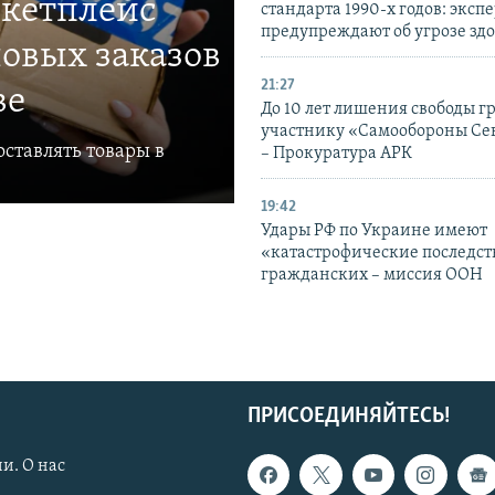
ркетплейс
стандарта 1990-х годов: эксп
предупреждают об угрозе зд
овых заказов
21:27
ве
До 10 лет лишения свободы г
участнику «Самообороны Се
ставлять товары в
– Прокуратура АРК
19:42
Удары РФ по Украине имеют
«катастрофические последст
гражданских – миссия ООН
ПРИСОЕДИНЯЙТЕСЬ!
и. О нас