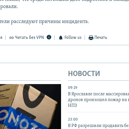
ровали.
ели расследуют причины инцидента.
ся
Читать без VPN
Follow us
Печать
НОВОСТИ
09:19
В Ярославле после массирова
дронов произошел пожар на
НПЗ
23:00
В РФ разрешили продавать б