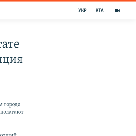
УКР
КТА
тате
иция
м городе
сполагают
дающий.