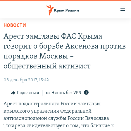
Доступность
ссылки
Вернуться
НОВОСТИ
к
НОВОСТИ
Арест замглавы ФАС Крыма
основному
СПЕЦПРОЕКТЫ
содержанию
говорит о борьбе Аксенова против
ВОДА
Вернутся
ГРУЗ 200
порядков Москвы –
к
ИСТОРИЯ
КАРТА ВОЕННЫХ ОБЪЕКТОВ КРЫМА
общественный активист
главной
ЕЩЕ
11 ЛЕТ ОККУПАЦИИ КРЫМА. 11 ИСТОРИЙ СОПРОТИВЛЕНИЯ
навигации
08 декабря 2017, 15:42
Вернутся
РАДІО СВОБОДА
ИНТЕРАКТИВ
к
Поделиться
Читать без VPN
КАК ОБОЙТИ БЛОКИРОВКУ
ИНФОГРАФИКА
поиску
Арест подконтрольного России замглавы
ТЕЛЕПРОЕКТ КРЫМ.РЕАЛИИ
Українською
крымского управления Федеральной
СОВЕТЫ ПРАВОЗАЩИТНИКОВ
антимонопольной службы России Вячеслава
Qırımtatar
Токарева свидетельствует о том, что близкие к
ПРОПАВШИЕ БЕЗ ВЕСТИ