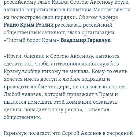
российскому главе Крыма Сергею Аксенову круги
ПРИСОЕДИНЯЙТЕСЬ!
ПОБЕДИТЕЛЕЙ НЕ СУДЯТ?
активно сопротивляются попыткам Москвы ввести
КРЫМ.НЕПОКОРЕННЫЙ
на полуострове свои порядки. Об этом в эфире
Радио Крым.Реалии
расссказал российский
ELIFBE
общественный активист, глава организации
УКРАИНСКАЯ ПРОБЛЕМА КРЫМА
«Чистый берег.Крым»
Владимир Гарначук
.
Все сайты RFE/RL
«Круги, близкие к Сергею Аксенову, пытаются
сделать так, чтобы антимонопольная служба в
Крыму вообще никому не мешала. Кому-то очень
хочется иметь доступ к любым подрядам и
проводить любые тендеры, не опасаясь контроля.
Любой человек, который приезжает в Крым и
пытается помешать этой компании осваивать
деньги, попадает в зону риска», – отметил
общественник.
Гарначук полагает, что Сергей Аксенов в очередной