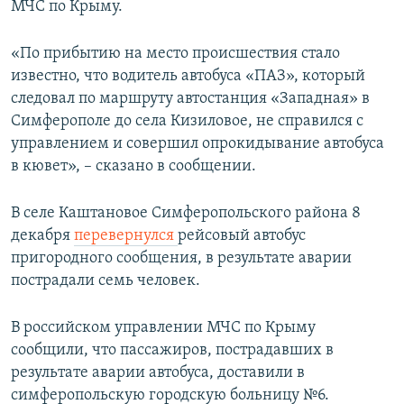
МЧС по Крыму.
ПРИСОЕДИНЯЙТЕСЬ!
ПОБЕДИТЕЛЕЙ НЕ СУДЯТ?
КРЫМ.НЕПОКОРЕННЫЙ
«По прибытию на место происшествия стало
известно, что водитель автобуса «ПАЗ», который
ELIFBE
следовал по маршруту автостанция «Западная» в
УКРАИНСКАЯ ПРОБЛЕМА КРЫМА
Симферополе до села Кизиловое, не справился с
Все сайты RFE/RL
управлением и совершил опрокидывание автобуса
в кювет», – сказано в сообщении.
В селе Каштановое Симферопольского района 8
декабря
перевернулся
рейсовый автобус
пригородного сообщения, в результате аварии
пострадали семь человек.
В российском управлении МЧС по Крыму
сообщили, что пассажиров, пострадавших в
результате аварии автобуса, доставили в
симферопольскую городскую больницу №6.