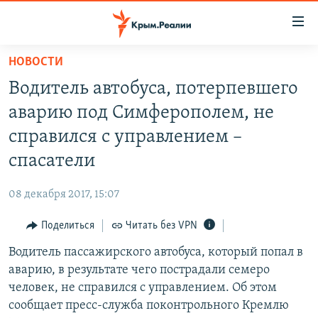
Доступность
ссылки
Вернуться
НОВОСТИ
к
НОВОСТИ
Водитель автобуса, потерпевшего
основному
СПЕЦПРОЕКТЫ
содержанию
аварию под Симферополем, не
ВОДА
Вернутся
ГРУЗ 200
справился с управлением –
к
ИСТОРИЯ
КАРТА ВОЕННЫХ ОБЪЕКТОВ КРЫМА
спасатели
главной
ЕЩЕ
11 ЛЕТ ОККУПАЦИИ КРЫМА. 11 ИСТОРИЙ СОПРОТИВЛЕНИЯ
навигации
08 декабря 2017, 15:07
Вернутся
РАДІО СВОБОДА
ИНТЕРАКТИВ
к
Поделиться
Читать без VPN
КАК ОБОЙТИ БЛОКИРОВКУ
ИНФОГРАФИКА
поиску
Водитель пассажирского автобуса, который попал в
ТЕЛЕПРОЕКТ КРЫМ.РЕАЛИИ
Українською
аварию, в результате чего пострадали семеро
СОВЕТЫ ПРАВОЗАЩИТНИКОВ
человек, не справился с управлением. Об этом
Qırımtatar
сообщает пресс-служба поконтрольного Кремлю
ПРОПАВШИЕ БЕЗ ВЕСТИ