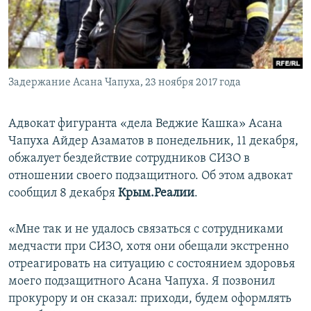
ПРИСОЕДИНЯЙТЕСЬ!
ПОБЕДИТЕЛЕЙ НЕ СУДЯТ?
КРЫМ.НЕПОКОРЕННЫЙ
ELIFBE
Задержание Асана Чапуха, 23 ноября 2017 года
УКРАИНСКАЯ ПРОБЛЕМА КРЫМА
Все сайты RFE/RL
Адвокат фигуранта «дела Веджие Кашка» Асана
Чапуха Айдер Азаматов в понедельник, 11 декабря,
обжалует бездействие сотрудников СИЗО в
отношении своего подзащитного. Об этом адвокат
сообщил 8 декабря
Крым.Реалии
.
«Мне так и не удалось связаться с сотрудниками
медчасти при СИЗО, хотя они обещали экстренно
отреагировать на ситуацию с состоянием здоровья
моего подзащитного Асана Чапуха. Я позвонил
прокурору и он сказал: приходи, будем оформлять