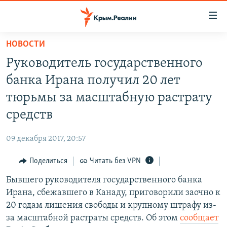
Доступность
ссылки
Вернуться
НОВОСТИ
к
НОВОСТИ
Руководитель государственного
основному
СПЕЦПРОЕКТЫ
содержанию
банка Ирана получил 20 лет
ВОДА
Вернутся
ГРУЗ 200
тюрьмы за масштабную растрату
к
ИСТОРИЯ
КАРТА ВОЕННЫХ ОБЪЕКТОВ КРЫМА
средств
главной
ЕЩЕ
11 ЛЕТ ОККУПАЦИИ КРЫМА. 11 ИСТОРИЙ СОПРОТИВЛЕНИЯ
навигации
09 декабря 2017, 20:57
Вернутся
РАДІО СВОБОДА
ИНТЕРАКТИВ
к
Поделиться
Читать без VPN
КАК ОБОЙТИ БЛОКИРОВКУ
ИНФОГРАФИКА
поиску
Бывшего руководителя государственного банка
ТЕЛЕПРОЕКТ КРЫМ.РЕАЛИИ
Українською
Ирана, сбежавшего в Канаду, приговорили заочно к
СОВЕТЫ ПРАВОЗАЩИТНИКОВ
20 годам лишения свободы и крупному штрафу из-
Qırımtatar
за масштабной растраты средств. Об этом
сообщает
ПРОПАВШИЕ БЕЗ ВЕСТИ