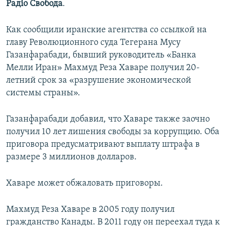
Радіо Свобода
.
ПРИСОЕДИНЯЙТЕСЬ!
ПОБЕДИТЕЛЕЙ НЕ СУДЯТ?
КРЫМ.НЕПОКОРЕННЫЙ
Как сообщили иранские агентства со ссылкой на
главу Революционного суда Тегерана Мусу
ELIFBE
Газанфарабади, бывший руководитель «Банка
УКРАИНСКАЯ ПРОБЛЕМА КРЫМА
Мелли Иран» Махмуд Реза Хаваре получил 20-
Все сайты RFE/RL
летний срок за «разрушение экономической
системы страны».
Газанфарабади добавил, что Хаваре также заочно
получил 10 лет лишения свободы за коррупцию. Оба
приговора предусматривают выплату штрафа в
размере 3 миллионов долларов.
Хаваре может обжаловать приговоры.
Махмуд Реза Хаваре в 2005 году получил
гражданство Канады. В 2011 году он переехал туда к