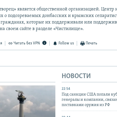
ворец» является общественной организацией. Центр 
х о подозреваемых донбасских и крымских сепаратис
гражданах, которые их поддерживали или поддержив
на своем сайте в разделе «Чистилище».
ся
Читать без VPN
Follow us
Печать
НОВОСТИ
22:54
Под санкции США попали ку
генералы и компании, связа
поставками оружия из РФ