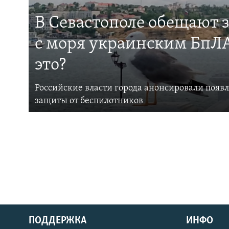
В Севастополе обещают 
с моря украинским БпЛА
это?
Российские власти города анонсировали появ
защиты от беспилотников
ПОДДЕРЖКА
ИНФО