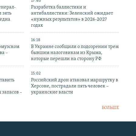
17:40
енерал-
Разработка баллистики и
 зять
антибаллистики: Зеленский ожидает
медиа
«нужных результатов» в 2026-2027
годах
16:18
Ормузском
В Украине сообщили о подозрении трем
ва –
бывшим налоговикам из Крыма,
которые перешли на сторону РФ
15:02
тавить
Российский дрон атаковал маршрутку в
Херсоне, пострадали пять человек –
 запасов –
украинские власти
БОЛЬШЕ