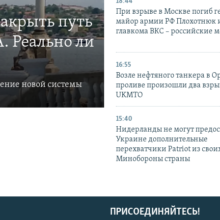
18:44
При взрыве в Москве погиб г
закрыть путь
майор армии РФ Плохотнюк и
главкома ВКС – российские 
. Реально ли
16:55
Возле нефтяного танкера в 
ление новой системы
проливе произошли два взры
UKMTO
15:40
Нидерланды не могут предос
Украине дополнительные
перехватчики Patriot из своих
Минобороны страны
ПРИСОЕДИНЯЙТЕСЬ!