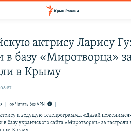
йскую актрису Ларису Гу
и в базу «Миротворца» з
оли в Крыму
 08:57
ся
Читать без VPN
ктрису и ведущую телепрограммы «Давай поженимся
и в базу украинского сайта «Миротворец» за гастроли 
нном Крыму.