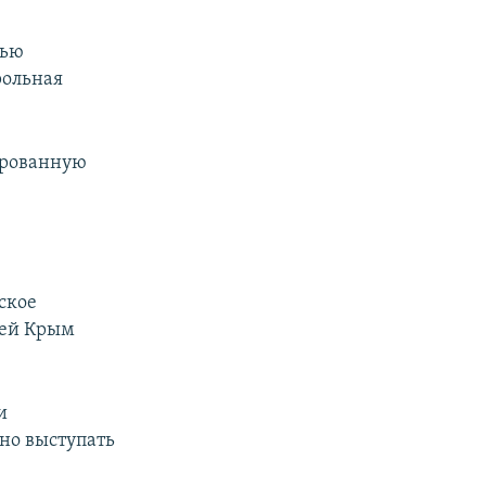
лью
рольная
сированную
ское
ией Крым
и
но выступать