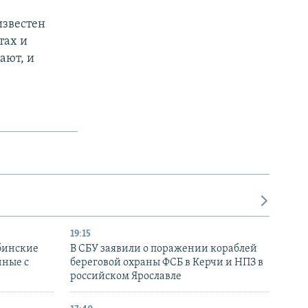
известен
тах и
ают, и
19:15
бинские
В СБУ заявили о поражении кораблей
нные с
береговой охраны ФСБ в Керчи и НПЗ в
российском Ярославле