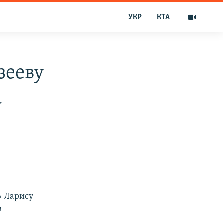
УКР
КТА
зееву
а
» Ларису
в