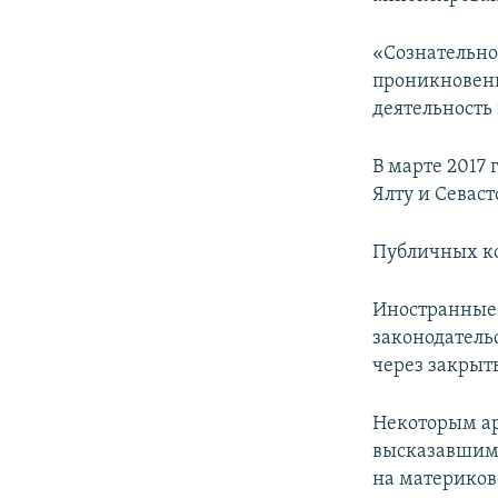
ПОБЕДИТЕЛЕЙ НЕ СУДЯТ?
КРЫМ.НЕПОКОРЕННЫЙ
«Сознательно
проникновени
ELIFBE
деятельность
УКРАИНСКАЯ ПРОБЛЕМА КРЫМА
В марте 2017
Ялту и Севаст
Публичных ко
Иностранные 
законодатель
через закрыт
Некоторым ар
высказавшимс
на материков