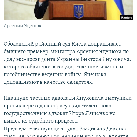
ПРИСОЕДИНЯЙТЕСЬ!
ПОБЕДИТЕЛЕЙ НЕ СУДЯТ?
КРЫМ.НЕПОКОРЕННЫЙ
Арсений Яценюк
ELIFBE
УКРАИНСКАЯ ПРОБЛЕМА КРЫМА
Оболонский районный суд Киева допрашивает
Все сайты RFE/RL
бывшего премьер-министра Арсения Яценюка по
делу экс-президента Украины Виктора Януковича,
которого обвиняют в государственной измене и
пособничестве ведению войны. Яценюка
допрашивают в качестве свидетеля.
Накануне частные адвокаты Януковича выступили
против перехода к опросу свидетелей, пока
государственный адвокат Игорь Ляшенко не
вышел из судебного процесса.
Председательствующий судья Владислав Девятко
отметил, что даже при наличии других адвокатов