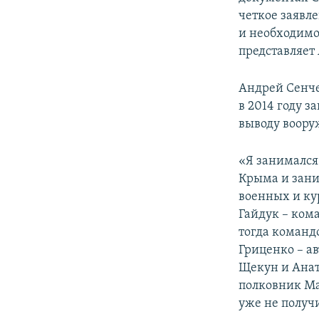
четкое заявл
и необходимо
представляет 
Андрей Сенч
в 2014 году 
выводу воору
«Я занимался
Крыма и зани
военных и кур
Гайдук – ком
тогда команд
Гриценко – а
Щекун и Анат
полковник Ма
уже не получи