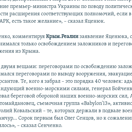
ение премьер-министра Украины по поводу политическ
сти расширения соответствующих полномочий, если в 
АРК, есть такое желание», – сказал Яценюк.
енко, комментируя
Крым.Реалии
заявление Яценюка, с
занимался только освобождением заложников и перего
жения из Крыма.
 двумя вещами: переговорами по освобождению зало
мался переговорами по выводу вооружения, эвакуаци
сантов. Те, кого я забрал – это порядка 40 человек: а
андующий военно-морскими силами, генерал Бойченк
овал береговой обороной наших военно-морских сил, 
втомайдановец, съемочная группа «Babylon'13», актив
олий Ковальский – те, которых держали в подвале вое
мчур… Сорок первым был Олег Сенцов, но к сожалению
лось», – сказал Сенченко.