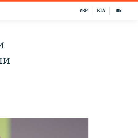
УКР
КТА
и
ли