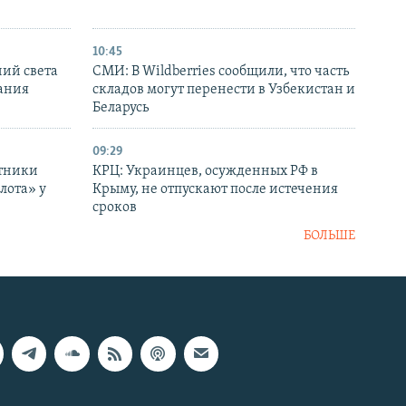
10:45
ний света
СМИ: В Wildberries сообщили, что часть
ания
складов могут перенести в Узбекистан и
Беларусь
09:29
отники
КРЦ: Украинцев, осужденных РФ в
лота» у
Крыму, не отпускают после истечения
сроков
БОЛЬШЕ