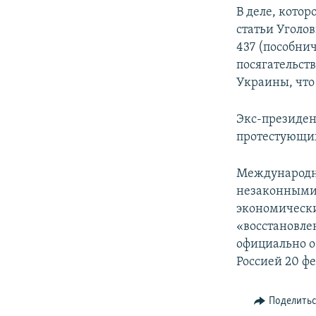
В деле, кото
статьи Уголов
437 (пособнич
посягательст
Украины, что
Экс-президен
протестующих
Международн
незаконными 
экономически
«восстановле
официально о
Россией 20 фе
Поделить