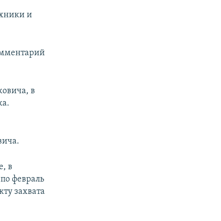
ехники и
омментарий
ковича, в
ка.
вича.
, в
 по февраль
кту захвата