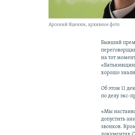
Арсений Яценюк, архивное фото
Бывший прем
переговорщик
на тот момен
«Батькивщины
хорошо знали
Об этом 11 де
по делу экс-
«Мы настаива
допустить ан
звонков. Кро
документах С