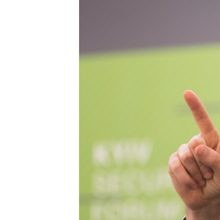
ПОБЕДИТЕЛЕЙ НЕ СУДЯТ?
КРЫМ.НЕПОКОРЕННЫЙ
ELIFBE
УКРАИНСКАЯ ПРОБЛЕМА КРЫМА