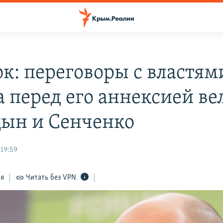
к: переговоры с властям
 перед его аннексией ве
ын и Сенченко
 19:59
ся
Читать без VPN