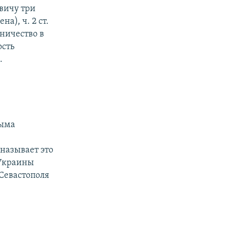
вичу три
а), ч. 2 ст.
бничество в
ость
.
рыма
называет это
 Украины
Севастополя