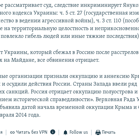
рое рассматривает суд, следствие инкриминирует Януко
ного кодекса Украины: ч. 5 ст. 27 (государственная измен
ество в ведении агрессивной войны), ч. 3 ст. 110 (посо
ве на территориальную целостность и неприкосновенн
 повлекло гибель людей или иные тяжкие последствия)
т Украины, который сбежал в Россию после расстрелов
 на Майдане, все обвинения отрицает.
ые организации признали оккупацию и аннексию К
и осудили действия России. Страны Запада ввели ряд
х санкций. Россия отрицает оккупацию полуострова и 
нием исторической справедливости». Верховная Рада
бъявила датой начала временной оккупации Крыма и 
враля 2014 года.
ся
Читать без VPN
Follow us
Печать