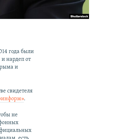
014 года были
 и нардеп от
Крыма и
тве свидетеля
ринформ»
.
тобы не
ефонных
 официальных
иалам, есть