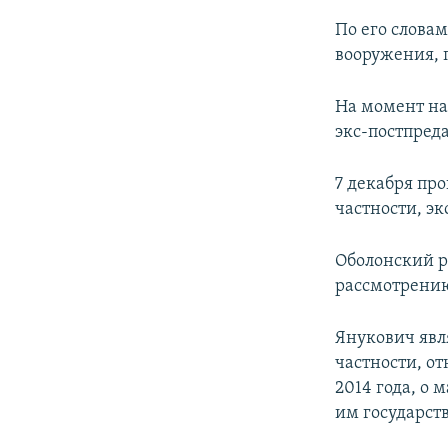
По его слова
вооружения, п
На момент на
экс-постпред
7 декабря про
частности, э
Оболонский р
рассмотрению
Янукович явл
частности, о
2014 года, о 
им государств