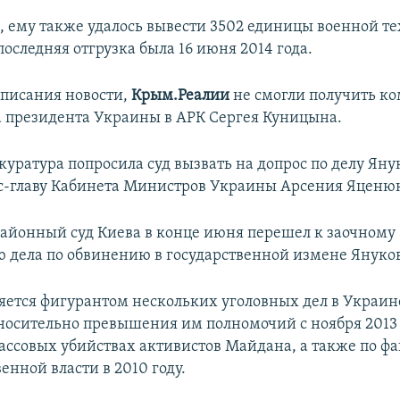
м, ему также удалось вывести 3502 единицы военной т
оследняя отгрузка была 16 июня 2014 года.
писания новости,
Крым.Реалии
не смогли получить к
а президента Украины в АРК Сергея Куницына.
куратура попросила суд вызвать на допрос по делу Яну
кс-главу Кабинета Министров Украины Арсения Яценю
айонный суд Киева в конце июня перешел к заочному
 дела по обвинению в государственной измене Януко
яется фигурантом нескольких уголовных дел в Украине
тносительно превышения им полномочий с ноября 2013
массовых убийствах активистов Майдана, а также по фа
енной власти в 2010 году.