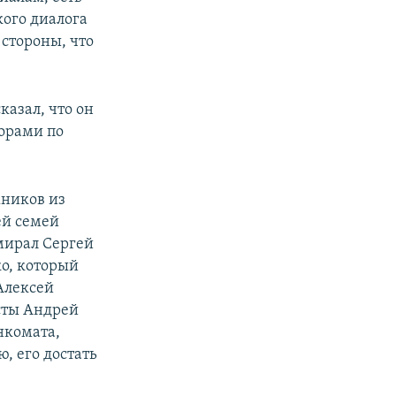
ого диалога
стороны, что
казал, что он
ворами по
жников из
ей семей
дмирал Сергей
о, который
Алексей
исты Андрей
нкомата,
, его достать