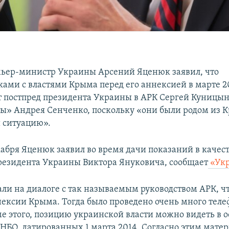
ьер-министр Украины Арсений Яценюк заявил, что
ами с властями Крыма перед его аннексией в марте 2
т постпред президента Украины в АРК Сергей Куницын
» Андрея Сенченко, поскольку «они были родом из 
 ситуацию».
кабря Яценюк заявил во время дачи показаний в качес
президента Украины Виктора Януковича, сообщает
«Ук
ли на диалоге с так называемым руководством АРК, ч
нексии Крыма. Тогда было проведено очень много тел
ме этого, позицию украинской власти можно видеть в
НБО, датированных 1 марта 2014. Согласно этим матер