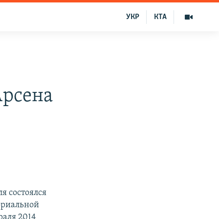
УКР
КТА
Арсена
я состоялся
ориальной
раля 2014