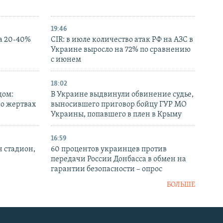
19:46
а 20-40%
CIR: в июле количество атак РФ на АЗС в
Украине выросло на 72% по сравнению
с июнем
18:02
дом:
В Украине выдвинули обвинение судье,
 о жертвах
выносившего приговор бойцу ГУР МО
Украины, попавшего в плен в Крыму
16:59
н стадион,
60 процентов украинцев против
передачи России Донбасса в обмен на
гарантии безопасности – опрос
БОЛЬШЕ