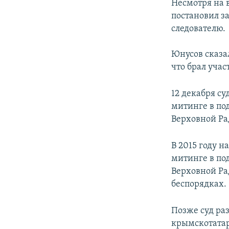
Несмотря на 
постановил з
следователю.
Юнусов сказал
что брал учас
12 декабря с
митинге в по
Верховной Ра
В 2015 году н
митинге в по
Верховной Ра
беспорядках.
Позже суд раз
крымскотатар