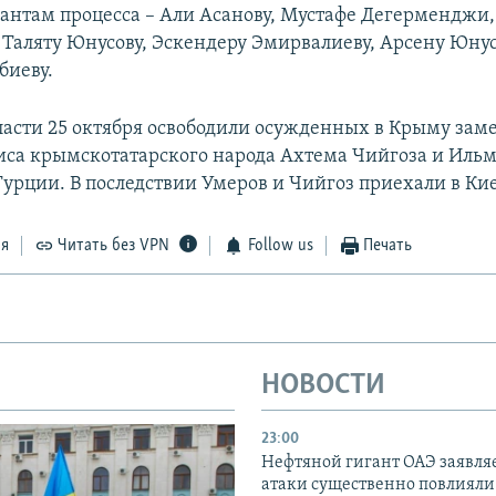
антам процесса – Али Асанову, Мустафе Дегерменджи,
 Таляту Юнусову, Эскендеру Эмирвалиеву, Арсену Юнус
биеву.
ласти 25 октября освободили осужденных в Крыму зам
са крымскотатарского народа Ахтема Чийгоза и Ильм
Турции. В последствии Умеров и Чийгоз приехали в Кие
ся
Читать без VPN
Follow us
Печать
НОВОСТИ
23:00
Нефтяной гигант ОАЭ заявляе
атаки существенно повлияли 