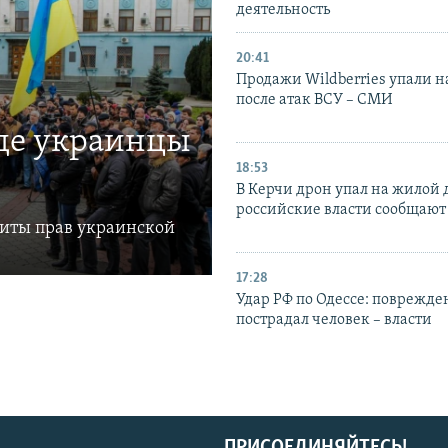
деятельность
20:41
Продажи Wildberries упали н
после атак ВСУ – СМИ
где украинцы
18:53
В Керчи дрон упал на жилой 
российские власти сообщают
щиты прав украинской
17:28
Удар РФ по Одессе: поврежде
пострадал человек – власти
ПРИСОЕДИНЯЙТЕСЬ!