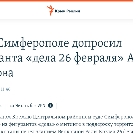
 Симферополе допросил
анта «дела 26 февраля» 
ова
 11:46
ся
Читать без VPN
ьном Кремлю Центральном районном суде Симферопол
о из фигурантов «дела» о митинге в поддержку террит
Украины перед зданием Верховной Рады Крыма 26 фев