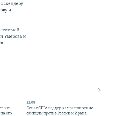
 Эскендеру
ову и
естителей
и Умерова и
в.
22:08
т, что
Сенат США поддержал расширение
на его
санкций против России и Ирана