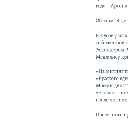
ПОБЕДИТЕЛЕЙ НЕ СУДЯТ?
года – Арсена
КРЫМ.НЕПОКОРЕННЫЙ
Об этом 14 д
ELIFBE
УКРАИНСКАЯ ПРОБЛЕМА КРЫМА
Юнусов расска
собственной 
Эскендером Э
Меджлису кр
«На митинг п
«Русского еди
Моими действ
человека: он 
после чего ме
После этого п