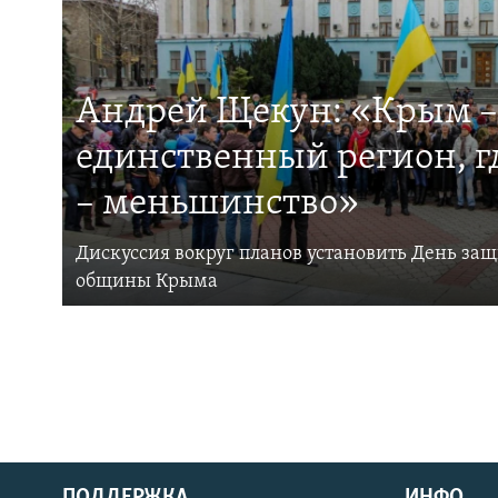
Андрей Щекун: «Крым –
единственный регион, 
– меньшинство»
Дискуссия вокруг планов установить День за
общины Крыма
ПОДДЕРЖКА
ИНФО