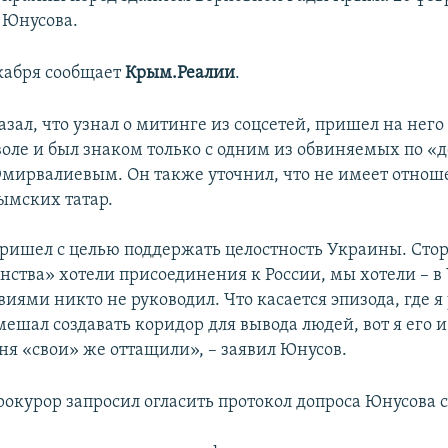
 Юнусова.
екабря сообщает
Крым.Реалии
.
зал, что узнал о митинге из соцсетей, пришел на него
воле и был знаком только с одним из обвиняемых по «д
мирвалиевым. Он также уточнил, что не имеет отнош
ымских татар.
ришел с целью поддержать целостность Украины. Сто
нства» хотели присоединения к России, мы хотели – в
иями никто не руководил. Что касается эпизода, где я
мешал создавать коридор для вывода людей, вот я его и
ня «свои» же оттащили», – заявил Юнусов.
рокурор запросил огласить протокол допроса Юнусова 