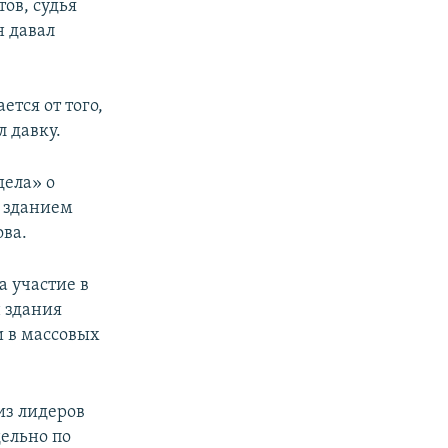
ов, судья
н давал
ется от того,
л давку.
дела» о
 зданием
ова.
а участие в
 здания
и в массовых
 из лидеров
ельно по