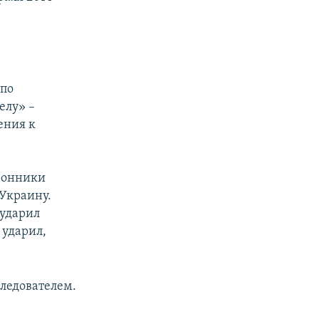
 по
елу» –
ения к
ронники
 Украину.
 ударил
 ударил,
следователем.