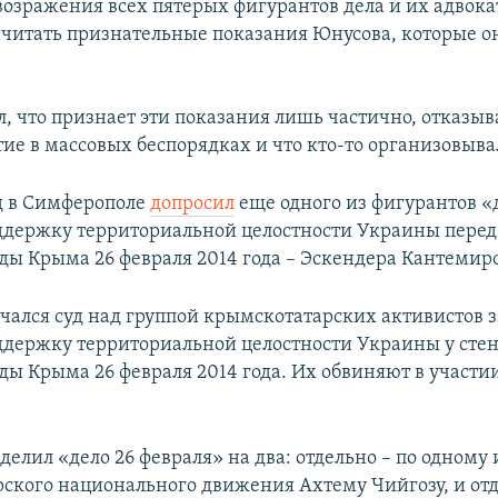
возражения всех пятерых фигурантов дела и их адвокат
ачитать признательные показания Юнусова, которые о
, что признает эти показания лишь частично, отказыва
тие в массовых беспорядках и что кто-то организовыва
уд в Симферополе
допросил
еще одного из фигурантов «
ддержку территориальной целостности Украины перед
ды Крыма 26 февраля 2014 года – Эскендера Кантемир
ачался суд над группой крымскотатарских активистов з
ддержку территориальной целостности Украины у стен
ды Крыма 26 февраля 2014 года. Их обвиняют в участи
делил «дело 26 февраля» на два: отдельно – по одному
ского национального движения Ахтему Чийгозу, и отд